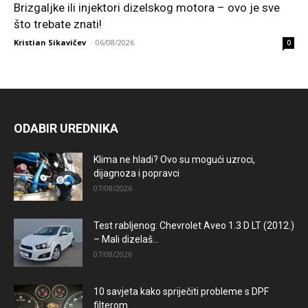
Brizgaljke ili injektori dizelskog motora – ovo je sve
što trebate znati!
Kristian Sikavičev
-
06/08/2026
0
ODABIR UREDNIKA
Klima ne hladi? Ovo su mogući uzroci,
dijagnoza i popravci
07/08/2026
Test rabljenog: Chevrolet Aveo 1.3 D LT (2012.)
– Mali dizelaš...
07/08/2026
10 savjeta kako spriječiti probleme s DPF
filterom