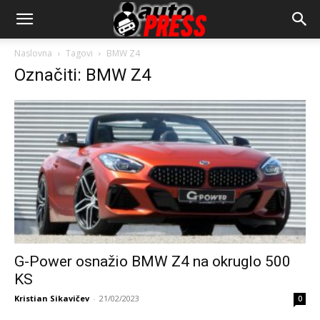
AutopressHR
Naslovna
Tagovi
BMW Z4
Označiti: BMW Z4
G-Power osnažio BMW Z4 na okruglo 500
KS
Kristian Sikavičev
-
21/02/2023
0