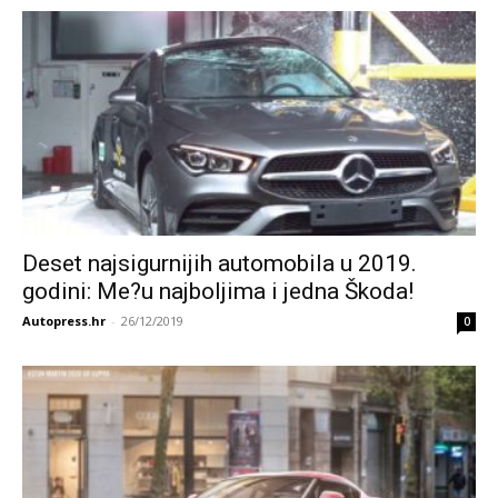
Deset najsigurnijih automobila u 2019.
godini: Me?u najboljima i jedna Škoda!
Autopress.hr
-
26/12/2019
0