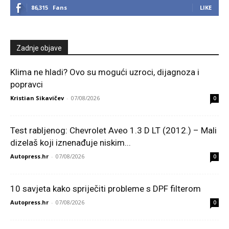
86,315
Fans
LIKE
Zadnje objave
Klima ne hladi? Ovo su mogući uzroci, dijagnoza i
popravci
Kristian Sikavičev
-
07/08/2026
0
Test rabljenog: Chevrolet Aveo 1.3 D LT (2012.) – Mali
dizelaš koji iznenađuje niskim...
Autopress.hr
-
07/08/2026
0
10 savjeta kako spriječiti probleme s DPF filterom
Autopress.hr
-
07/08/2026
0