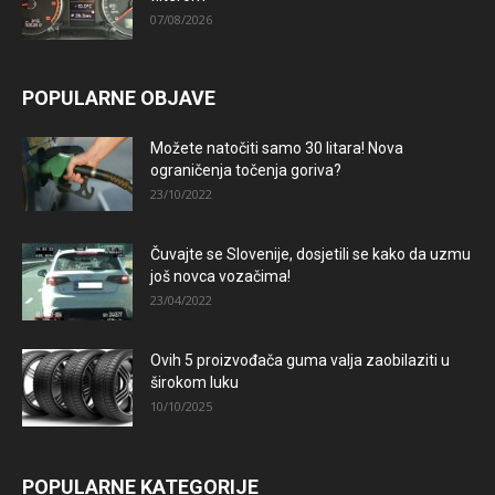
07/08/2026
POPULARNE OBJAVE
Možete natočiti samo 30 litara! Nova
ograničenja točenja goriva?
23/10/2022
Čuvajte se Slovenije, dosjetili se kako da uzmu
još novca vozačima!
23/04/2022
Ovih 5 proizvođača guma valja zaobilaziti u
širokom luku
10/10/2025
POPULARNE KATEGORIJE