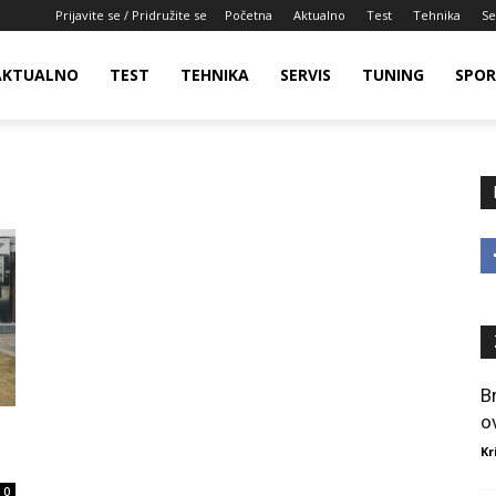
Prijavite se / Pridružite se
Početna
Aktualno
Test
Tehnika
Se
AKTUALNO
TEST
TEHNIKA
SERVIS
TUNING
SPO
B
o
Kr
0