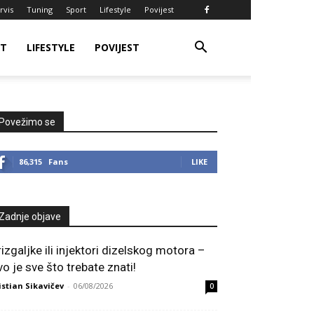
rvis
Tuning
Sport
Lifestyle
Povijest
RT
LIFESTYLE
POVIJEST
Povežimo se
86,315
Fans
LIKE
Zadnje objave
rizgaljke ili injektori dizelskog motora –
vo je sve što trebate znati!
istian Sikavičev
-
06/08/2026
0