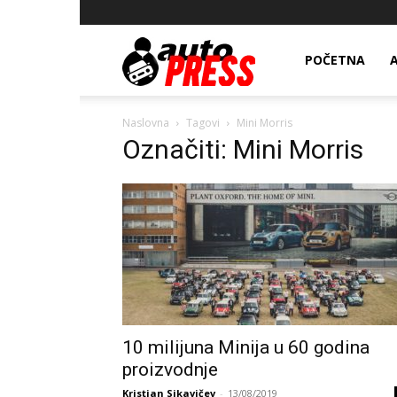
AutopressHR
POČETNA
Naslovna
Tagovi
Mini Morris
Označiti: Mini Morris
10 milijuna Minija u 60 godina
proizvodnje
Kristian Sikavičev
-
13/08/2019