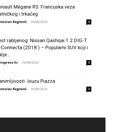
enault Mégane RS: Francuska veza
utničkog i trkaćeg
mislav Keglević
-
06/08/2026
0
est rabljenog: Nissan Qashqai 1.2 DIG-T
-Connecta (2018.) – Popularni SUV koji i
lje...
topress.hr
-
06/08/2026
0
animljivosti: Isuzu Piazza
mislav Keglević
-
06/08/2026
0