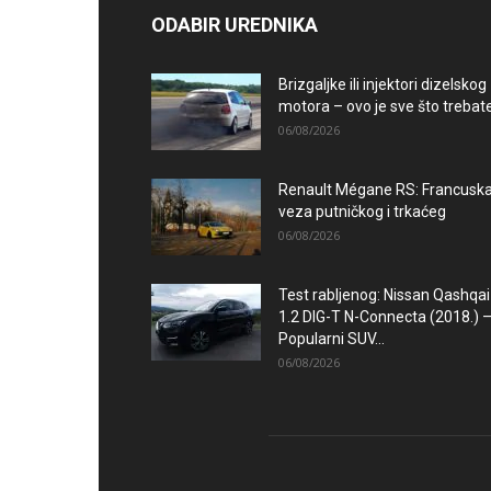
ODABIR UREDNIKA
Brizgaljke ili injektori dizelskog
motora – ovo je sve što trebate.
06/08/2026
Renault Mégane RS: Francusk
veza putničkog i trkaćeg
06/08/2026
Test rabljenog: Nissan Qashqai
1.2 DIG-T N-Connecta (2018.) 
Popularni SUV...
06/08/2026