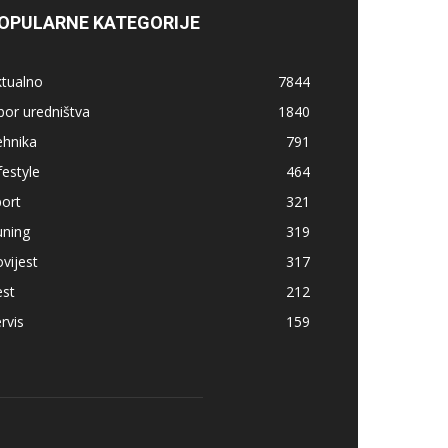
OPULARNE KATEGORIJE
ktualno
7844
bor uredništva
1840
ehnika
791
festyle
464
ort
321
uning
319
vijest
317
est
212
rvis
159