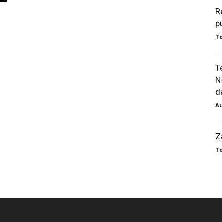
R
p
To
T
N
da
Au
Z
To