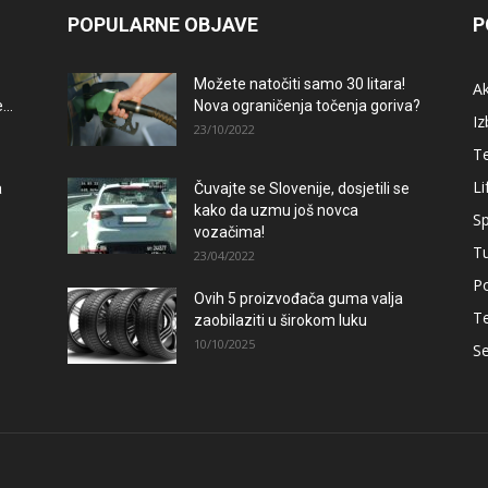
POPULARNE OBJAVE
P
Možete natočiti samo 30 litara!
A
..
Nova ograničenja točenja goriva?
Iz
23/10/2022
T
Li
a
Čuvajte se Slovenije, dosjetili se
kako da uzmu još novca
Sp
vozačima!
T
23/04/2022
Po
Ovih 5 proizvođača guma valja
–
T
zaobilaziti u širokom luku
10/10/2025
Se