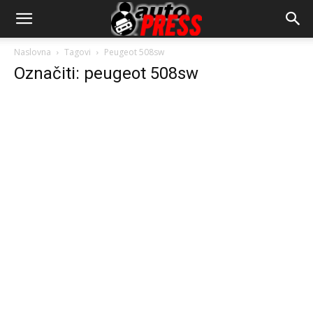
AutopressHR
Naslovna
Tagovi
Peugeot 508sw
Označiti: peugeot 508sw