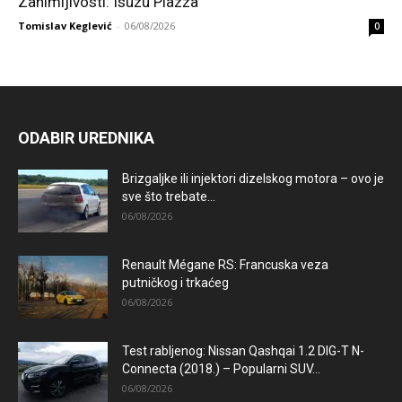
Zanimljivosti: Isuzu Piazza
Tomislav Keglević
-
06/08/2026
0
ODABIR UREDNIKA
Brizgaljke ili injektori dizelskog motora – ovo je
sve što trebate...
06/08/2026
Renault Mégane RS: Francuska veza
putničkog i trkaćeg
06/08/2026
Test rabljenog: Nissan Qashqai 1.2 DIG-T N-
Connecta (2018.) – Popularni SUV...
06/08/2026