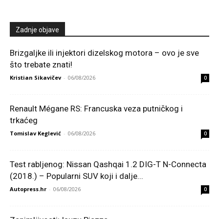
Zadnje objave
Brizgaljke ili injektori dizelskog motora – ovo je sve
što trebate znati!
Kristian Sikavičev
-
06/08/2026
0
Renault Mégane RS: Francuska veza putničkog i
trkaćeg
Tomislav Keglević
-
06/08/2026
0
Test rabljenog: Nissan Qashqai 1.2 DIG-T N-Connecta
(2018.) – Popularni SUV koji i dalje...
Autopress.hr
-
06/08/2026
0