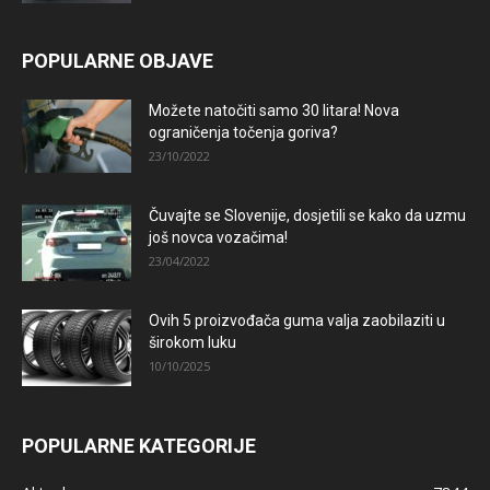
POPULARNE OBJAVE
Možete natočiti samo 30 litara! Nova
ograničenja točenja goriva?
23/10/2022
Čuvajte se Slovenije, dosjetili se kako da uzmu
još novca vozačima!
23/04/2022
Ovih 5 proizvođača guma valja zaobilaziti u
širokom luku
10/10/2025
POPULARNE KATEGORIJE