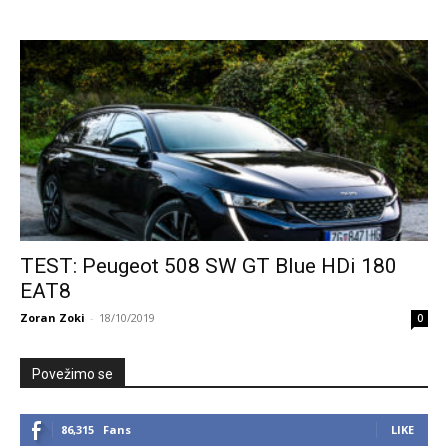
TEST: Peugeot 508 SW GT Blue HDi 180
EAT8
Zoran Zoki
-
18/10/2019
0
Povežimo se
86,315
Fans
LIKE