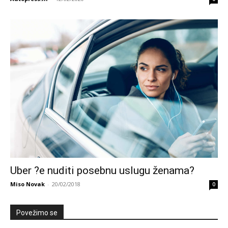
Uber ?e nuditi posebnu uslugu ženama?
Miso Novak
-
20/02/2018
0
Povežimo se