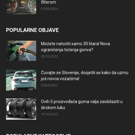
filterom
07/08/2026
POPULARNE OBJAVE
Možete natočiti samo 30 litara! Nova
ograničenja točenja goriva?
23/10/2022
Čuvajte se Slovenije, dosjetili se kako da uzmu
još novca vozačima!
23/04/2022
Ovih 5 proizvođača guma valja zaobilaziti u
širokom luku
10/10/2025