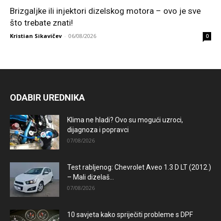
Brizgaljke ili injektori dizelskog motora – ovo je sve
što trebate znati!
Kristian Sikavičev
-
06/08/2026
0
ODABIR UREDNIKA
Klima ne hladi? Ovo su mogući uzroci,
dijagnoza i popravci
07/08/2026
Test rabljenog: Chevrolet Aveo 1.3 D LT (2012.)
– Mali dizelaš...
07/08/2026
10 savjeta kako spriječiti probleme s DPF