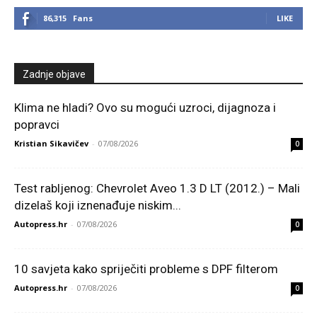
86,315
Fans
LIKE
Zadnje objave
Klima ne hladi? Ovo su mogući uzroci, dijagnoza i
popravci
Kristian Sikavičev
-
07/08/2026
0
Test rabljenog: Chevrolet Aveo 1.3 D LT (2012.) – Mali
dizelaš koji iznenađuje niskim...
Autopress.hr
-
07/08/2026
0
10 savjeta kako spriječiti probleme s DPF filterom
Autopress.hr
-
07/08/2026
0