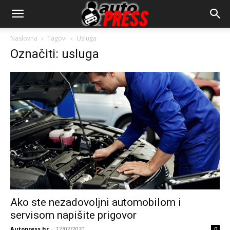
AutopressHR
Naslovna
Tagovi
Usluga
Označiti: usluga
Ako ste nezadovoljni automobilom i
servisom napišite prigovor
Autopress.hr
-
12/02/2020
0