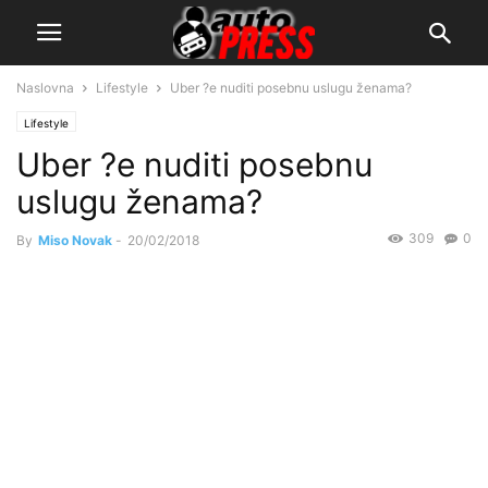
Naslovna
Lifestyle
Uber ?e nuditi posebnu uslugu ženama?
Lifestyle
Uber ?e nuditi posebnu
uslugu ženama?
309
0
By
Miso Novak
-
20/02/2018