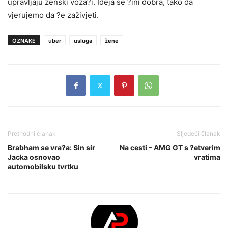
upravljaju ženski voza?i. Ideja se ?ini dobra, tako da
vjerujemo da ?e zaživjeti.
OZNAKE
uber
usluga
žene
Prethodni članak
Sljedeći članak
Brabham se vra?a: Sin sir
Na cesti – AMG GT s ?etverim
Jacka osnovao
vratima
automobilsku tvrtku