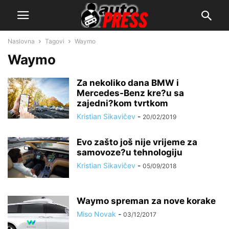
Naslovna
Tagovi
Waymo
Waymo
Za nekoliko dana BMW i
Mercedes-Benz kre?u sa
zajedni?kom tvrtkom
Kristian Sikavičev
-
20/02/2019
Evo zašto još nije vrijeme za
samovoze?u tehnologiju
Kristian Sikavičev
-
05/09/2018
Waymo spreman za nove korake
Miso Novak
-
03/12/2017