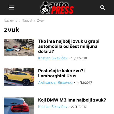
Naslovna
Tagovi
Zvuk
zvuk
Tko ima najbolji zvuk u grupi
automobila od šest milijuna
dolara?
Kristian Sikavičev
-
16/12/2018
Poslušajte kako zvu?i
Lamborghini Urus
Aleksandar Ristovski
-
14/12/2017
Koji BMW M3 ima najbolji zvuk?
Kristian Sikavičev
-
22/11/2017