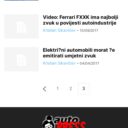
Video: Ferrari FXXK ima najbolji
zvuk u povijesti autoindustrije
Kristian Sikavičev
-
10/09/2017
Elektri?ni automobili morat ?e
emitirati umjetni zvuk
Kristian Sikavičev
-
04/04/2017
1
2
3