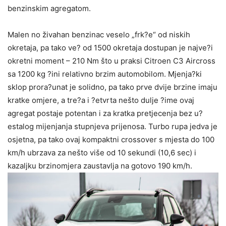
benzinskim agregatom.
Malen no živahan benzinac veselo „frk?e“ od niskih
okretaja, pa tako ve? od 1500 okretaja dostupan je najve?i
okretni moment – 210 Nm što u praksi Citroen C3 Aircross
sa 1200 kg ?ini relativno brzim automobilom. Mjenja?ki
sklop prora?unat je solidno, pa tako prve dvije brzine imaju
kratke omjere, a tre?a i ?etvrta nešto dulje ?ime ovaj
agregat postaje potentan i za kratka pretjecenja bez u?
estalog mijenjanja stupnjeva prijenosa. Turbo rupa jedva je
osjetna, pa tako ovaj kompaktni crossover s mjesta do 100
km/h ubrzava za nešto više od 10 sekundi (10,6 sec) i
kazaljku brzinomjera zaustavlja na gotovo 190 km/h.