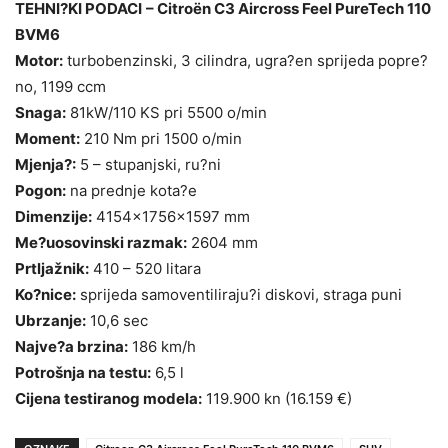
TEHNI?KI PODACI
– Citroën C3 Aircross Feel PureTech 110
BVM6
Motor:
turbobenzinski, 3 cilindra, ugra?en sprijeda popre?
no, 1199 ccm
Snaga:
81kW/110 KS pri 5500 o/min
Moment:
210 Nm pri 1500 o/min
Mjenja?:
5 – stupanjski, ru?ni
Pogon:
na prednje kota?e
Dimenzije:
4154x1756x1597 mm
Me?uosovinski razmak:
2604 mm
Prtljažnik:
410 – 520 litara
Ko?nice:
sprijeda samoventiliraju?i diskovi, straga puni
Ubrzanje:
10,6 sec
Najve?a brzina:
186 km/h
Potrošnja na testu:
6,5 l
Cijena testiranog modela:
119.900 kn (16.159 €)