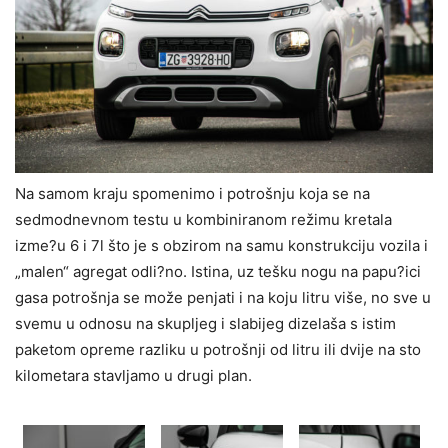
Na samom kraju spomenimo i potrošnju koja se na
sedmodnevnom testu u kombiniranom režimu kretala
izme?u 6 i 7l što je s obzirom na samu konstrukciju vozila i
„malen“ agregat odli?no. Istina, uz tešku nogu na papu?ici
gasa potrošnja se može penjati i na koju litru više, no sve u
svemu u odnosu na skupljeg i slabijeg dizelaša s istim
paketom opreme razliku u potrošnji od litru ili dvije na sto
kilometara stavljamo u drugi plan.