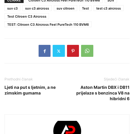
OZNAKE
Citroen C3 Aircross Feel PureTech 110 BVM6
SUV
suv c3
suv c3 aircross
suv citroen
Test
test c3 aircross
Test Citroen C3 Aircross
TEST: Citroen C3 Aircross Feel PureTech 110 BVM6
Prethodni članak
Sljedeći članak
Ljeti na put s ljetnim, a ne
Aston Martin DBX i DB11
zimskim gumama
prijelaze s benzinca V8 na
hibridni 6