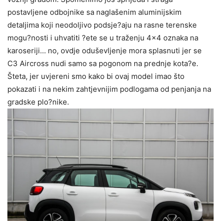
postavljene odbojnike sa naglašenim aluminijskim
detaljima koji neodoljivo podsje?aju na rasne terenske
mogu?nosti i uhvatiti ?ete se u traženju 4×4 oznaka na
karoseriji… no, ovdje oduševljenje mora splasnuti jer se
C3 Aircross nudi samo sa pogonom na prednje kota?e.
Šteta, jer uvjereni smo kako bi ovaj model imao što
pokazati i na nekim zahtjevnijim podlogama od penjanja na
gradske plo?nike.