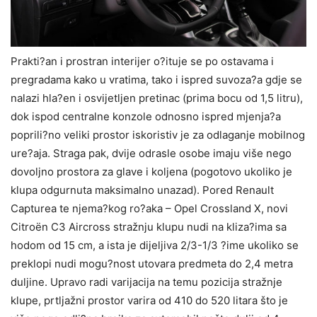
Prakti?an i prostran interijer o?ituje se po ostavama i
pregradama kako u vratima, tako i ispred suvoza?a gdje se
nalazi hla?en i osvijetljen pretinac (prima bocu od 1,5 litru),
dok ispod centralne konzole odnosno ispred mjenja?a
poprili?no veliki prostor iskoristiv je za odlaganje mobilnog
ure?aja. Straga pak, dvije odrasle osobe imaju više nego
dovoljno prostora za glave i koljena (pogotovo ukoliko je
klupa odgurnuta maksimalno unazad). Pored Renault
Capturea te njema?kog ro?aka – Opel Crossland X, novi
Citroën C3 Aircross stražnju klupu nudi na kliza?ima sa
hodom od 15 cm, a ista je dijeljiva 2/3-1/3 ?ime ukoliko se
preklopi nudi mogu?nost utovara predmeta do 2,4 metra
duljine. Upravo radi varijacija na temu pozicija stražnje
klupe, prtljažni prostor varira od 410 do 520 litara što je