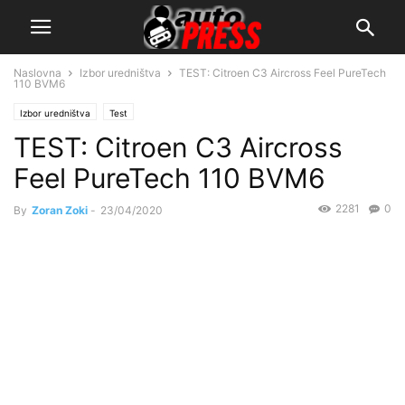
Naslovna
Izbor uredništva
TEST: Citroen C3 Aircross Feel PureTech
110 BVM6
Izbor uredništva
Test
TEST: Citroen C3 Aircross
Feel PureTech 110 BVM6
2281
0
By
Zoran Zoki
-
23/04/2020