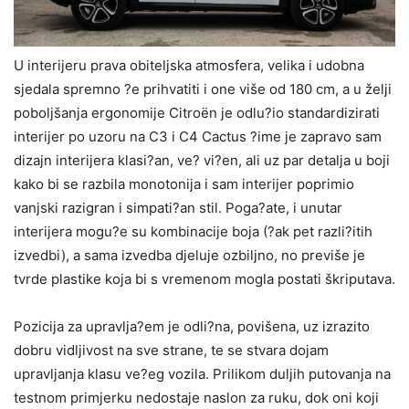
U interijeru prava obiteljska atmosfera, velika i udobna
sjedala spremno ?e prihvatiti i one više od 180 cm, a u želji
poboljšanja ergonomije Citroën je odlu?io standardizirati
interijer po uzoru na C3 i C4 Cactus ?ime je zapravo sam
dizajn interijera klasi?an, ve? vi?en, ali uz par detalja u boji
kako bi se razbila monotonija i sam interijer poprimio
vanjski razigran i simpati?an stil. Poga?ate, i unutar
interijera mogu?e su kombinacije boja (?ak pet razli?itih
izvedbi), a sama izvedba djeluje ozbiljno, no previše je
tvrde plastike koja bi s vremenom mogla postati škriputava.
Pozicija za upravlja?em je odli?na, povišena, uz izrazito
dobru vidljivost na sve strane, te se stvara dojam
upravljanja klasu ve?eg vozila. Prilikom duljih putovanja na
testnom primjerku nedostaje naslon za ruku, dok oni koji