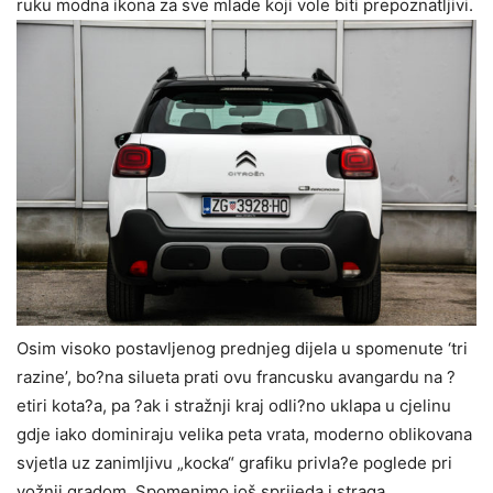
ruku modna ikona za sve mlade koji vole biti prepoznatljivi.
Osim visoko postavljenog prednjeg dijela u spomenute ‘tri
razine’, bo?na silueta prati ovu francusku avangardu na ?
etiri kota?a, pa ?ak i stražnji kraj odli?no uklapa u cjelinu
gdje iako dominiraju velika peta vrata, moderno oblikovana
svjetla uz zanimljivu „kocka“ grafiku privla?e poglede pri
vožnji gradom. Spomenimo još sprijeda i straga