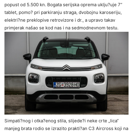
popust
od 5.500 kn. Bogata serijska oprema uklju?uje 7“
tablet, pomo? pri parkiranju straga, dvobojnu karoseriju,
elektri?ne preklopive retrovizore i dr., a upravo takav
primjerak našao se kod nas i na sedmodnevnom testu.
Simpati?nog i otka?enog stila, slijede?i neke crte „lica“
manjeg brata rodio se izrazito prakti?an C3 Aircross koji na