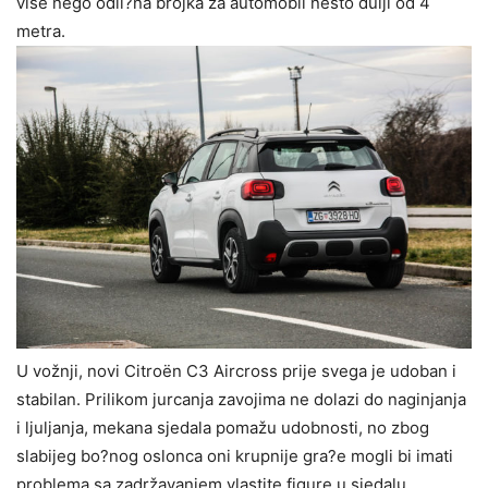
više nego odli?na brojka za automobil nešto dulji od 4
metra.
U vožnji, novi Citroën C3 Aircross prije svega je udoban i
stabilan. Prilikom jurcanja zavojima ne dolazi do naginjanja
i ljuljanja, mekana sjedala pomažu udobnosti, no zbog
slabijeg bo?nog oslonca oni krupnije gra?e mogli bi imati
problema sa zadržavanjem vlastite figure u sjedalu.