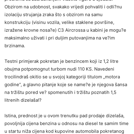
Obzirom na udobnost, svakako vrijedi pohvaliti i odli?nu
izolaciju strujanja zraka što s obzirom na samu
konstrukciju (visinu vozila, velike staklene površine,
izražene krovne nosa?e) C3 Aircrossa u kabini je mogu?e
maksimalno uživati i pri duljim putovanjima na ve?im
brzinama.
Testni primjerak pokretan je benzincem koji iz 1,2 litre
obujma potpomognut turbom nudi 110 KS. Navedeni
trocilindraš okitio se u svojoj kategoriji titulom „motora
godine“, a glavno pitanje koje se name?e je njegova šansa
na tržištu pored ve? spomenutih i tržištu poznatih 1,5
litrenih dizelaša!?
Istina, prednost je u ovom trenutku pad prodaje dizelaša,
povoljnija cijena benzina u odnosu na diesel te samim time
u startu niža cijena kod kupovine automobila pokretanog