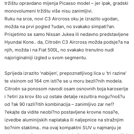
tržištu opravdano mijenja Picasso model – jer ipak, gradski
monovolumeni tržištu više nisu zanimljivi.
Ruku na srce, novi C3 Aircross oku je izrazito ugodan,
možda na prvi pogled ?udan, no svakako simpati?an.
Prisjetimo se samo Nissan Jukea ili nedavno predstavljene
Hyundai Kone.. da, Citroën C3 Aircross možda podsje?a na
njih, možda i na Fiat 500L, no svakako trenutno nudi
najoriginalniji izgled u svom segmentu.
Sprijeda izrazito ‘nabijen’, prepoznatljivog lica u ‘tri razine’
te visinom od 164 cm isti?e se u moru bezli?nih modela.
Citroën sa ponosom navodi osam osnovnih boja karoserije
i ?etiri za krov što uz ostale detalje rezultira mogu?noš?u
od ?ak 90 razli?itih kombinacija – zanimljivo zar ne!?
?ekajte da vidite neobi?no postavljene krovne nosa?e,
izvedbe aluminijskih naplataka ili naljepnice na stražnjim
bo?nim staklima.. ma ovaj kompaktni SUV u najmanju je