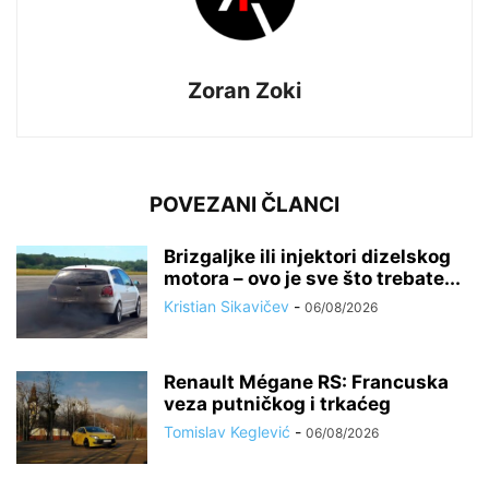
Zoran Zoki
POVEZANI ČLANCI
Brizgaljke ili injektori dizelskog
motora – ovo je sve što trebate...
Kristian Sikavičev
-
06/08/2026
Renault Mégane RS: Francuska
veza putničkog i trkaćeg
Tomislav Keglević
-
06/08/2026