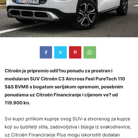
Citroën je pripremio odli?nu ponudu za prostran i
modularan SUV
Citroën C3 Aircross Feel PureTech 110
S&S BVM6
s bogatom serijskom opremom, posebnim
ponudama uz Citroën Financiranje i cijenom ve? od
119.900 kn.
S
vi kupci prilikom kupnje ovog SUV-a
stvorenog za kupce
koji su ljubitelji stila, zadovoljstva i bijega iz svakodnevice,
uz Citroën Financiranje Plus mogu iskoristiti dodatan