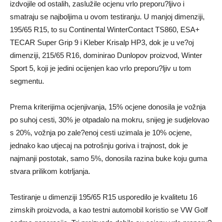
izdvojile od ostalih, zaslužile ocjenu vrlo preporu?ljivo i
smatraju se najboljima u ovom testiranju. U manjoj dimenziji,
195/65 R15, to su Continental WinterContact TS860, ESA+
TECAR Super Grip 9 i Kleber Krisalp HP3, dok je u ve?oj
dimenziji, 215/65 R16, dominirao Dunlopov proizvod, Winter
Sport 5, koji je jedini ocijenjen kao vrlo preporu?ljiv u tom
segmentu.
Prema kriterijima ocjenjivanja, 15% ocjene donosila je vožnja
po suhoj cesti, 30% je otpadalo na mokru, snijeg je sudjelovao
s 20%, vožnja po zale?enoj cesti uzimala je 10% ocjene,
jednako kao utjecaj na potrošnju goriva i trajnost, dok je
najmanji postotak, samo 5%, donosila razina buke koju guma
stvara prilikom kotrljanja.
Testiranje u dimenziji 195/65 R15 usporedilo je kvalitetu 16
zimskih proizvoda, a kao testni automobil koristio se VW Golf