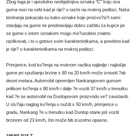
Zbog toga je i apsolutno neobjašnjiva oznaka “C” koju ova
guma nosi na sebi kad je rije? o razini na mokroj podlozi. Naša
testiranja pokazala su kako oznake koje proizvo?a?i sami
stavljaju na gume ne predstavljaju dobru zaštitu za kupce jer
se gume s istom oznakom mogu me?usobno znatno
razlikovati, i to u gotovo svim karakteristikama, a posebno kad
je rije? o karakteristikama na mokroj podlozi.
Primjerice, kod ko?enja na mokrom razlika najbolje i najlošije
gume pri spuštanju brzine s 80 na 20 km/h može iznositi ?ak
deset metara. Automobil opremljen Nankangovom gumom
prilikom ko?enja s 80 km/h i dalje ?e voziti 37 km/h u trenutku
kad ?e se automobil na Dunlopovom proizvodu ve? zaustaviti.
U slu?aju naglog ko?enja u nuždi s 50 km/h, primjerice u
gradu, Nankang ?e u trenutku kad Dunlop stane još voziti
brzinom od 23 km/h, što može biti izuzetno opasno.
195/65 R15 T