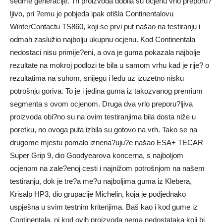
sedme generacije. Tri proizvoda dobila su ocjenu vrlo preporu?
ljivo, pri ?emu je pobjeda ipak otišla Continentalovu
WinterContactu TS860, koji se prvi put našao na testiranju i
odmah zaslužio najbolju ukupnu ocjenu. Kod Continentala
nedostaci nisu primije?eni, a ova je guma pokazala najbolje
rezultate na mokroj podlozi te bila u samom vrhu kad je rije? o
rezultatima na suhom, snijegu i ledu uz izuzetno nisku
potrošnju goriva. To je i jedina guma iz takozvanog premium
segmenta s ovom ocjenom. Druga dva vrlo preporu?ljiva
proizvoda obi?no su na ovim testiranjima bila dosta niže u
poretku, no ovoga puta izbila su gotovo na vrh. Tako se na
drugome mjestu pomalo iznena?uju?e našao ESA+ TECAR
Super Grip 9, dio Goodyearova koncerna, s najboljom
ocjenom na zale?enoj cesti i najnižom potrošnjom na našem
testiranju, dok je tre?a me?u najboljima guma iz Klebera,
Krisalp HP3, dio grupacije Michelin, koja je podjednako
uspješna u svim testnim kriterijima. Baš kao i kod gume iz
Continentala, ni kod ovih proizvoda nema nedostataka koji bi