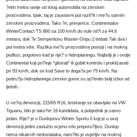
?etiri metra ranije od istog automobila na zimskim
proizvodima. Ipak, taj je zaustavni put razli?it i me?u samim
zimskim proizvodima. Tako ?e, primjerice, Continentalov
WinterContact TS 860 sa 100 km/h do nule sti?i za 44,6
metara, dok ?e Semperitovu Master-Gripu 2 trebati ?ak dva i
pol metra više. Razlika me?u proizvodima postoji i na mokroj
podlozi, pogotovo kad je rije? o hidroplaningu. Najbolji je i ovdje
Continental koji po?inje “glisirati” ili gubiti kontrolu i proklizavati
pri 93 km/h, dok se kod Save to doga?a pri 79 km/h. Na
podru?ju hidroplaninga zimske gume su op?enito bolji izbor od
ljetnih.
U ve?oj dimenziji, 215/65 R16, testiranje se obavljalo na VW
Tiguanu, bilo je tako?er 16 kandidata, a pobjednik je samo
jedan. Rije? je o Dunlopovu Winter Sportu 5 koji je u ovoj
dimenziji jedini zaslužio ocjenu vrlo preporu?ljivo. Dunlop
nema nikakvih nedostataka, naro?ito je uvjerljiv na mokroj