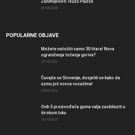
Zanimljivosti: Isuzu Piazza
06/08/2026
POPULARNE OBJAVE
Možete natočiti samo 30 litara! Nova
ograničenja točenja goriva?
23/10/2022
Čuvajte se Slovenije, dosjetili se kako da
uzmu još novca vozačima!
23/04/2022
Ovih 5 proizvođača guma valja zaobilaziti u
širokom luku
10/10/2025