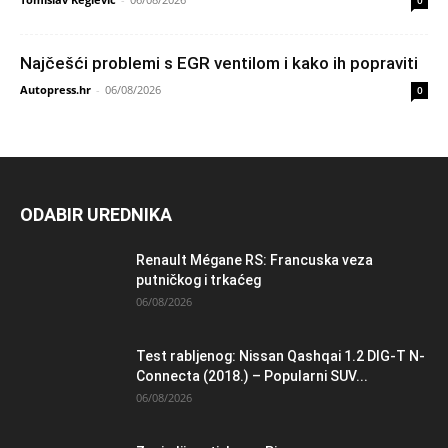
Najčešći problemi s EGR ventilom i kako ih popraviti
Autopress.hr
-
06/08/2026
0
ODABIR UREDNIKA
Renault Mégane RS: Francuska veza
putničkog i trkaćeg
06/08/2026
Test rabljenog: Nissan Qashqai 1.2 DIG-T N-
Connecta (2018.) – Popularni SUV...
06/08/2026