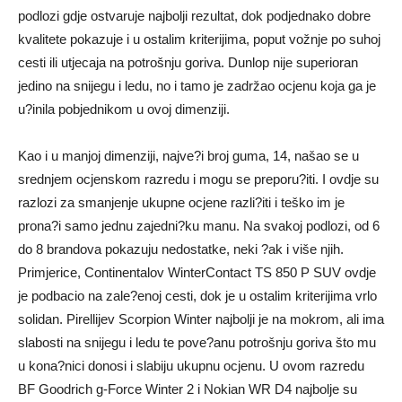
podlozi gdje ostvaruje najbolji rezultat, dok podjednako dobre
kvalitete pokazuje i u ostalim kriterijima, poput vožnje po suhoj
cesti ili utjecaja na potrošnju goriva. Dunlop nije superioran
jedino na snijegu i ledu, no i tamo je zadržao ocjenu koja ga je
u?inila pobjednikom u ovoj dimenziji.
Kao i u manjoj dimenziji, najve?i broj guma, 14, našao se u
srednjem ocjenskom razredu i mogu se preporu?iti. I ovdje su
razlozi za smanjenje ukupne ocjene razli?iti i teško im je
prona?i samo jednu zajedni?ku manu. Na svakoj podlozi, od 6
do 8 brandova pokazuju nedostatke, neki ?ak i više njih.
Primjerice, Continentalov WinterContact TS 850 P SUV ovdje
je podbacio na zale?enoj cesti, dok je u ostalim kriterijima vrlo
solidan. Pirellijev Scorpion Winter najbolji je na mokrom, ali ima
slabosti na snijegu i ledu te pove?anu potrošnju goriva što mu
u kona?nici donosi i slabiju ukupnu ocjenu. U ovom razredu
BF Goodrich g-Force Winter 2 i Nokian WR D4 najbolje su