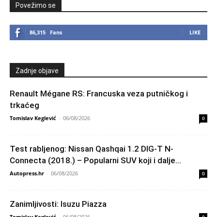
Povežimo se
86,315
Fans
LIKE
Zadnje objave
Renault Mégane RS: Francuska veza putničkog i
trkaćeg
Tomislav Keglević
-
06/08/2026
0
Test rabljenog: Nissan Qashqai 1.2 DIG-T N-
Connecta (2018.) – Popularni SUV koji i dalje...
Autopress.hr
-
06/08/2026
0
Zanimljivosti: Isuzu Piazza
Tomislav Keglević
-
06/08/2026
0