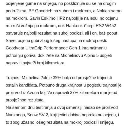
ocijenjene gume na snijegu, no poskliznule su se na drugim
podru?jima, BF Goodrich na suhom i mokrom, a Nokian samo
na mokrom. Savin Eskimo HP2 najbolji je na ledu, no ocjenu
mu ruši vožnja po mokrom, dok Hankook i*cept RS2 W452
ostvaruje najbolji rezultat na suhoj podlozi, ali i on, baš poput
Save, ocjenu gubi zbog lošeg nastupa na mokroj cesti.
Goodyear UltraGrip Performance Gen-1 ima najmanju
potrošnju goriva, dok ?ete na Michelinovu Alpinu 5 uspjeti
napraviti najve?i broj kilometara.
Trajnost Michelina ?ak je 39% bolja od prosje?ne trajnosti
ostalih kandidata. Potpuno druga krajnost u pogledu trajnosti je
proizvod iz Avona koji ?e napraviti 37% kilometara manje od
prosje?nog rezultata.
Na samom dnu testiranja u ovoj dimenziji našao se proizvod
Nankanga, Snow SV-2, koji jedini dobiva neprolaznu ocjenu, i
to zbog užasno lošeg rezultata na mokroj podlozi i snijegu.