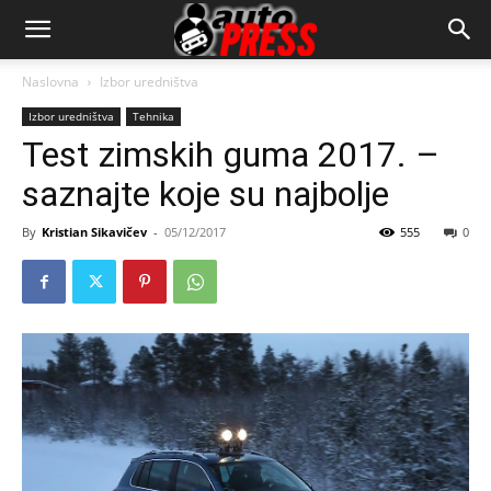
AutopressHR
Naslovna
Izbor uredništva
Izbor uredništva
Tehnika
Test zimskih guma 2017. –
saznajte koje su najbolje
By
Kristian Sikavičev
-
05/12/2017
555
0