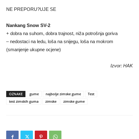
NE PREPORU?UJE SE
Nankang Snow SV-2
+ dobra na suhom, dobra trajnost, niža potrošnja goriva
– nedostaci na ledu, loša na snijegu, loša na mokrom
(smanjenje ukupne ocjene)
Izvor: HAK
OZNAKE
gume
najbolje zimske gume
Test
test zimskih guma
zimske
zimske gume