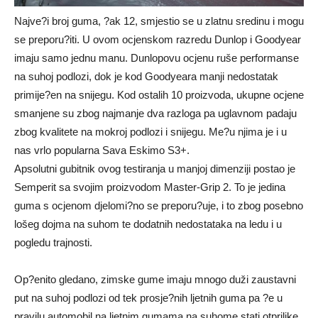
Najve?i broj guma, ?ak 12, smjestio se u zlatnu sredinu i mogu
se preporu?iti. U ovom ocjenskom razredu Dunlop i Goodyear
imaju samo jednu manu. Dunlopovu ocjenu ruše performanse
na suhoj podlozi, dok je kod Goodyeara manji nedostatak
primije?en na snijegu. Kod ostalih 10 proizvoda, ukupne ocjene
smanjene su zbog najmanje dva razloga pa uglavnom padaju
zbog kvalitete na mokroj podlozi i snijegu. Me?u njima je i u
nas vrlo popularna Sava Eskimo S3+.
Apsolutni gubitnik ovog testiranja u manjoj dimenziji postao je
Semperit sa svojim proizvodom Master-Grip 2. To je jedina
guma s ocjenom djelomi?no se preporu?uje, i to zbog posebno
lošeg dojma na suhom te dodatnih nedostataka na ledu i u
pogledu trajnosti.
Op?enito gledano, zimske gume imaju mnogo duži zaustavni
put na suhoj podlozi od tek prosje?nih ljetnih guma pa ?e u
pravilu automobil na ljetnim gumama na suhome stati otprilike