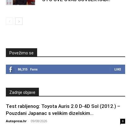
Povežimo se
86,315
Fans
LIKE
Zadnje objave
Test rabljenog: Toyota Auris 2.0 D-4D Sol (2012.) –
Pouzdani Japanac s velikim dizelskim...
Autopress.hr
-
09/08/2026
0