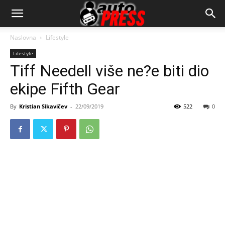
AutopressHR
Naslovna
Lifestyle
Lifestyle
Tiff Needell više ne?e biti dio
ekipe Fifth Gear
By
Kristian Sikavičev
-
22/09/2019
522
0