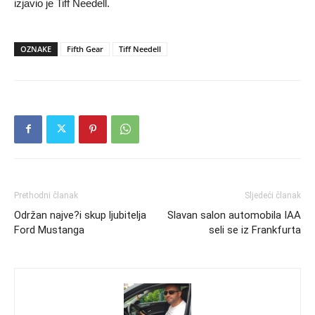
izjavio je Tiff Needell.
OZNAKE
Fifth Gear
Tiff Needell
Prethodni članak
Sljedeći članak
Održan najve?i skup ljubitelja
Slavan salon automobila IAA
Ford Mustanga
seli se iz Frankfurta