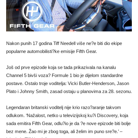
Nakon punih 17 godina Tiff Needell više ne?e biti dio ekipe
popularne automobilisti?ke emisije Fifth Gear.
Još od prve epizode koja se tada prikazivala na kanalu
Channel 5 bivši voza? Formule 1 bio je dijelom standardne
postave. Ostalo troje voditelja: Vicki Butler-Henderson, Jason
Plato i Johnny Smith, zasad ostaju u planovima za 28. sezonu.
Legendaran britanski voditelj nije krio razo?aranje takvom
odlukom. ‘Nažalost, netko u televizijskoj ku?i Discovery, koja
sada emitira Fifth Gear, odlu?io je da ?e nove epizode biti bolje
bez mene. Žao mi je zbog toga, ali želim im puno sre?e.’ –