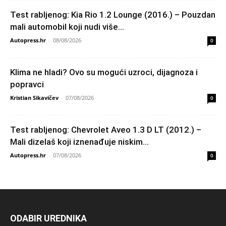
Test rabljenog: Kia Rio 1.2 Lounge (2016.) – Pouzdan
mali automobil koji nudi više...
Autopress.hr
-
08/08/2026
0
Klima ne hladi? Ovo su mogući uzroci, dijagnoza i
popravci
Kristian Sikavičev
-
07/08/2026
0
Test rabljenog: Chevrolet Aveo 1.3 D LT (2012.) –
Mali dizelaš koji iznenađuje niskim...
Autopress.hr
-
07/08/2026
0
ODABIR UREDNIKA