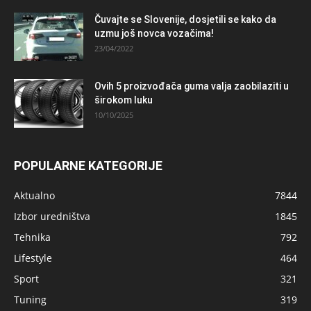
Čuvajte se Slovenije, dosjetili se kako da
uzmu još novca vozačima!
23/04/2022
Ovih 5 proizvođača guma valja zaobilaziti u
širokom luku
10/10/2025
POPULARNE KATEGORIJE
Aktualno
7844
Izbor uredništva
1845
Tehnika
792
Lifestyle
464
Sport
321
Tuning
319