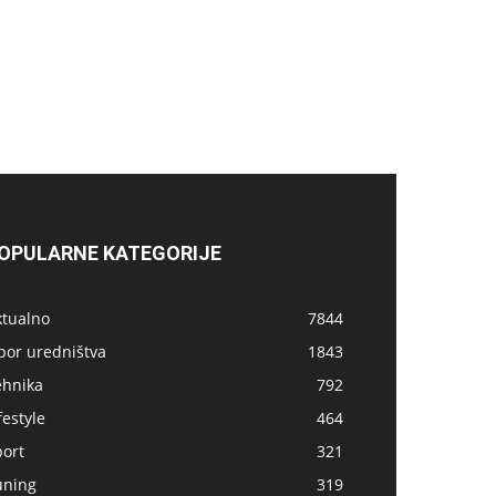
OPULARNE KATEGORIJE
ktualno
7844
bor uredništva
1843
ehnika
792
festyle
464
port
321
uning
319