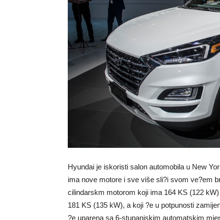
Hyundai je iskoristi salon automobila u New Yor
ima nove motore i sve više sli?i svom ve?em br
cilindarskm motorom koji ima 164 KS (122 kW) 
181 KS (135 kW), a koji ?e u potpunosti zamijen
?e uparena sa 6-stupanjskim automatskim mje