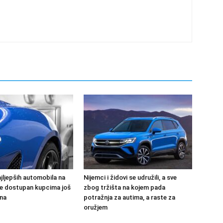
jljepših automobila na
Nijemci i židovi se udružili, a sve
 će dostupan kupcima još
zbog tržišta na kojem pada
na
potražnja za autima, a raste za
oružjem