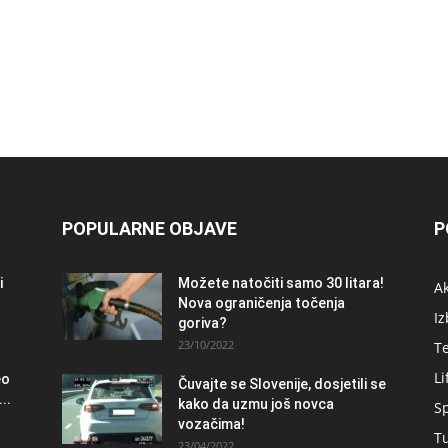
POPULARNE OBJAVE
P
i
Možete natočiti samo 30 litara!
A
Nova ograničenja točenja
Iz
goriva?
23/10/2022
T
Li
eo
Čuvajte se Slovenije, dosjetili se
..
kako da uzmu još novca
S
vozačima!
T
23/04/2022