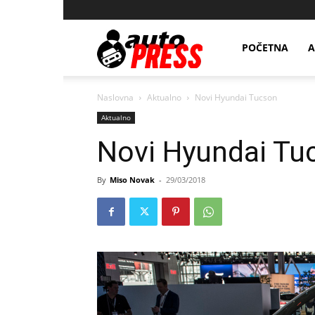
AutopressHR
POČETNA
A
Naslovna
Aktualno
Novi Hyundai Tucson
Aktualno
Novi Hyundai Tu
By
Miso Novak
-
29/03/2018