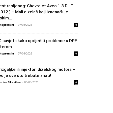
est rabljenog: Chevrolet Aveo 1.3 D LT
2012.) – Mali dizelaš koji iznenađuje
skim...
topress.hr
-
07/08/2026
0
0 savjeta kako spriječiti probleme s DPF
ilterom
topress.hr
-
07/08/2026
0
rizgaljke ili injektori dizelskog motora –
vo je sve što trebate znati!
istian Sikavičev
-
06/08/2026
0