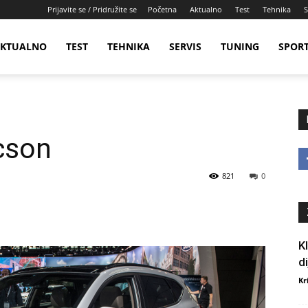
Prijavite se / Pridružite se
Početna
Aktualno
Test
Tehnika
S
KTUALNO
TEST
TEHNIKA
SERVIS
TUNING
SPOR
cson
821
0
K
d
Kr