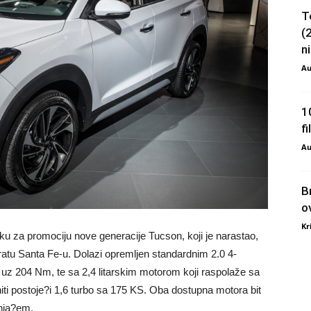
T
(
ni
Au
1
f
Au
B
o
Kr
ku za promociju nove generacije Tucson, koji je narastao,
atu Santa Fe-u. Dolazi opremljen standardnim 2.0 4-
uz 204 Nm, te sa 2,4 litarskim motorom koji raspolaže sa
iti postoje?i 1,6 turbo sa 175 KS. Oba dostupna motora bit
nja?em.