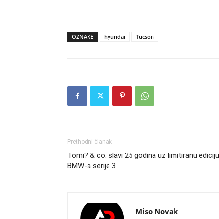
OZNAKE
hyundai
Tucson
Prethodni članak
Tomi? & co. slavi 25 godina uz limitiranu ediciju
BMW-a serije 3
Miso Novak