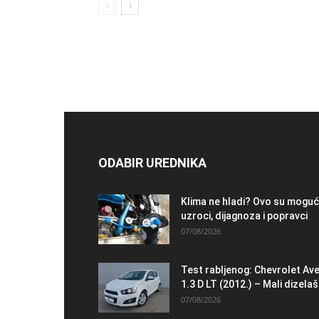
ODABIR UREDNIKA
Klima ne hladi? Ovo su moguć
uzroci, dijagnoza i popravci
07/08/2026
Test rabljenog: Chevrolet Av
1.3 D LT (2012.) – Mali dizelaš.
07/08/2026