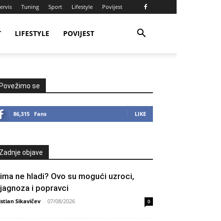
ervis
Tuning
Sport
Lifestyle
Povijest
T
LIFESTYLE
POVIJEST
Povežimo se
86,315
Fans
LIKE
Zadnje objave
lima ne hladi? Ovo su mogući uzroci,
ijagnoza i popravci
istian Sikavičev
-
07/08/2026
0