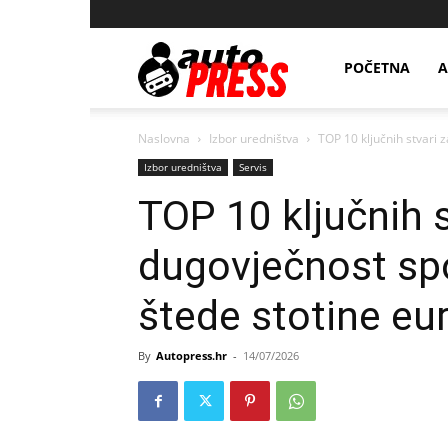
AutopressHR
POČETNA
A
Naslovna
Izbor uredništva
TOP 10 ključnih stvari z
Izbor uredništva
Servis
TOP 10 ključnih s
dugovječnost spo
štede stotine eu
By
Autopress.hr
-
14/07/2026