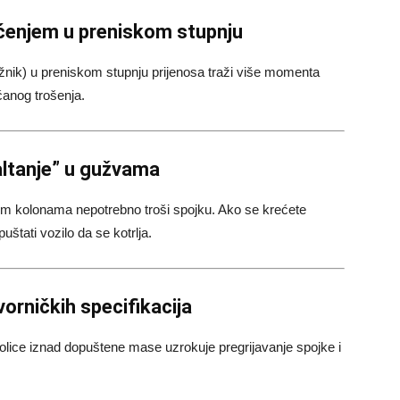
ećenjem u preniskom stupnju
jažnik) u preniskom stupnju prijenosa traži više momenta
ćanog trošenja.
altanje” u gužvama
orim kolonama nepotrebno troši spojku. Ako se krećete
uštati vozilo da se kotrlja.
vorničkih specifikacija
rikolice iznad dopuštene mase uzrokuje pregrijavanje spojke i