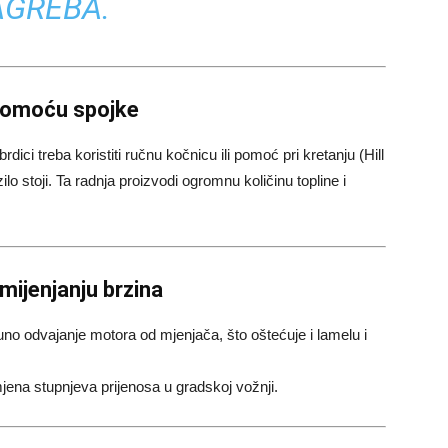
AGREBA.
 pomoću spojke
ici treba koristiti ručnu kočnicu ili pomoć pri kretanju (Hill
lo stoji. Ta radnja proizvodi ogromnu količinu topline i
 mijenjanju brzina
no odvajanje motora od mjenjača, što oštećuje i lamelu i
mjena stupnjeva prijenosa u gradskoj vožnji.