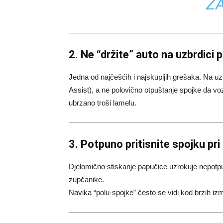
Z
2. Ne “držite” auto na uzbrdici
Jedna od najčešćih i najskupljih grešaka. Na uzbrd
Assist), a ne polovično otpuštanje spojke da vozi
ubrzano troši lamelu.
3. Potpuno pritisnite spojku pri
Djelomično stiskanje papučice uzrokuje nepotpu
zupčanike.
Navika “polu-spojke” često se vidi kod brzih iz