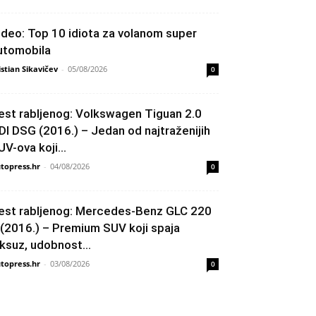
ideo: Top 10 idiota za volanom super
utomobila
istian Sikavičev
-
05/08/2026
0
est rabljenog: Volkswagen Tiguan 2.0
DI DSG (2016.) – Jedan od najtraženijih
UV-ova koji...
topress.hr
-
04/08/2026
0
est rabljenog: Mercedes-Benz GLC 220
 (2016.) – Premium SUV koji spaja
uksuz, udobnost...
topress.hr
-
03/08/2026
0