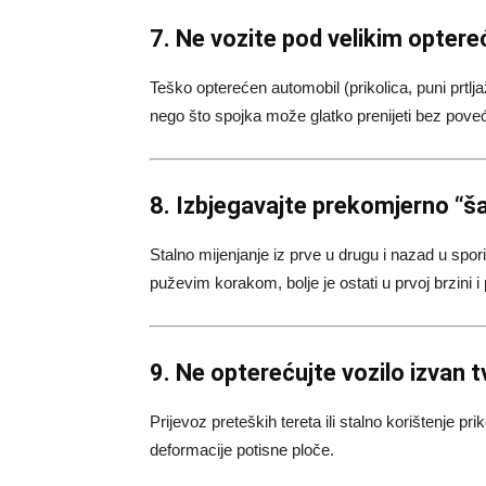
7. Ne vozite pod velikim opter
Teško opterećen automobil (prikolica, puni prtl
nego što spojka može glatko prenijeti bez pove
8. Izbjegavajte prekomjerno “š
Stalno mijenjanje iz prve u drugu i nazad u sp
puževim korakom, bolje je ostati u prvoj brzini i p
9. Ne opterećujte vozilo izvan t
Prijevoz preteških tereta ili stalno korištenje p
deformacije potisne ploče.