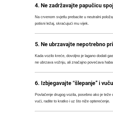
4. Ne zadržavajte papučicu sp
Na crvenom svjetlu prebacite u neutralni položaj
potisni ležaj, skraćujući mu vijek.
5. Ne ubrzavajte nepotrebno pr
Kada vozilo kreće, dovoljno je lagano dodati gas
ne ubrzava vožnju, ali značajno povećava haba
6. Izbjegavajte “šlepanje” i vuč
Povlačenje drugog vozila, posebno ako je teže 
vući, radite to kratko i uz što niže opterećenje.