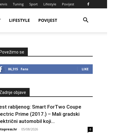
ervis
Tuning
Sport
Lifestyle
Povijest
T
LIFESTYLE
POVIJEST
Povežimo se
86,315
Fans
LIKE
Zadnje objave
est rabljenog: Smart ForTwo Coupe
lectric Prime (2017.) – Mali gradski
lektrični automobil koji...
topress.hr
-
05/08/2026
0