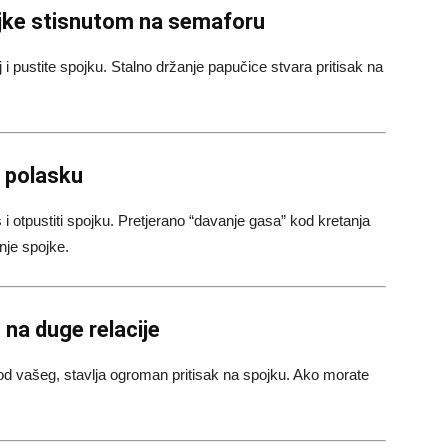
ojke stisnutom na semaforu
 i pustite spojku. Stalno držanje papučice stvara pritisak na
i polasku
 i otpustiti spojku. Pretjerano “davanje gasa” kod kretanja
nje spojke.
u na duge relacije
od vašeg, stavlja ogroman pritisak na spojku. Ako morate