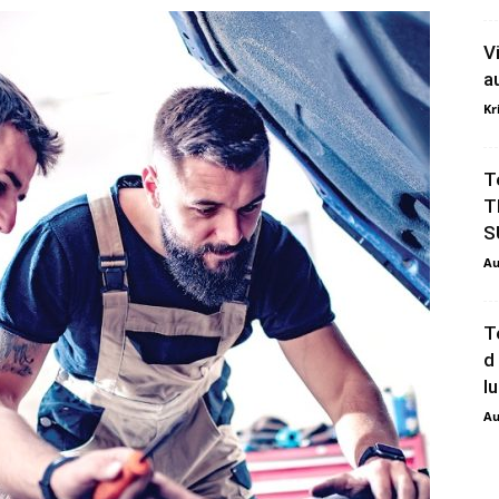
V
a
Kr
T
T
S
Au
T
d
l
Au