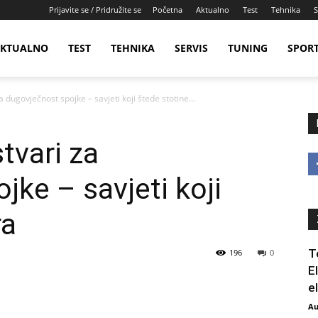
Prijavite se / Pridružite se
Početna
Aktualno
Test
Tehnika
S
KTUALNO
TEST
TEHNIKA
SERVIS
TUNING
SPOR
a dugovječnost spojke – savjeti koji štede stotine...
tvari za
jke – savjeti koji
ra
T
196
0
E
e
Au