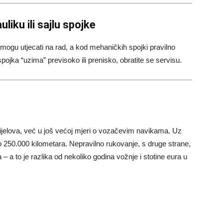
liku ili sajlu spojke
e mogu utjecati na rad, a kod mehaničkih spojki pravilno
spojka “uzima” previsoko ili prenisko, obratite se servisu.
dijelova, već u još većoj mjeri o vozačevim navikama. Uz
ko 250.000 kilometara. Nepravilno rukovanje, s druge strane,
– a to je razlika od nekoliko godina vožnje i stotine eura u