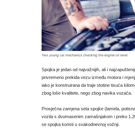
Two young car mechanics checking the engine oil level.
Spojka je jedan od najvažnijih, ali i najzapušten
privremeno prekida vezu između motora i mjenj
iako je konstruirana da traje stotine tisuća kilom
zbog loše kvalitete, nego zbog navika vozača.
Prosječna zamjena seta spojke (lamela, potisna p
vozila s dvomasenim zamašnjakom i preko 1.200
se spojka koristi u svakodnevnoj vožnji.