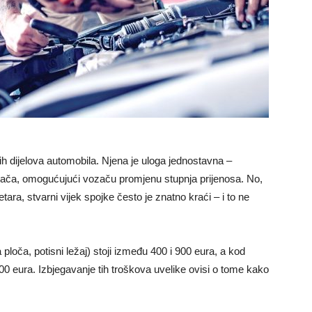
ijih dijelova automobila. Njena je uloga jednostavna –
ača, omogućujući vozaču promjenu stupnja prijenosa. No,
etara, stvarni vijek spojke često je znatno kraći – i to ne
loča, potisni ležaj) stoji između 400 i 900 eura, a kod
 eura. Izbjegavanje tih troškova uvelike ovisi o tome kako