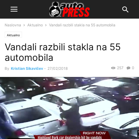
Naslovna
Aktualno
Vandali razbili stakla na 55 automobila
Aktualno
Vandali razbili stakla na 55
automobila
257
0
By
Kristian Sikavičev
-
27/02/2018