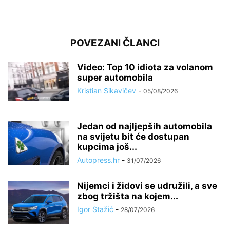
POVEZANI ČLANCI
Video: Top 10 idiota za volanom
super automobila
Kristian Sikavičev
-
05/08/2026
Jedan od najljepših automobila
na svijetu bit će dostupan
kupcima još...
Autopress.hr
-
31/07/2026
Nijemci i židovi se udružili, a sve
zbog tržišta na kojem...
Igor Stažić
-
28/07/2026