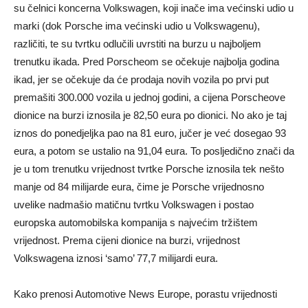
su čelnici koncerna Volkswagen, koji inače ima većinski udio u
marki (dok Porsche ima većinski udio u Volkswagenu),
različiti, te su tvrtku odlučili uvrstiti na burzu u najboljem
trenutku ikada. Pred Porscheom se očekuje najbolja godina
ikad, jer se očekuje da će prodaja novih vozila po prvi put
premašiti 300.000 vozila u jednoj godini, a cijena Porscheove
dionice na burzi iznosila je 82,50 eura po dionici. No ako je taj
iznos do ponedjeljka pao na 81 euro, jučer je već dosegao 93
eura, a potom se ustalio na 91,04 eura. To posljedično znači da
je u tom trenutku vrijednost tvrtke Porsche iznosila tek nešto
manje od 84 milijarde eura, čime je Porsche vrijednosno
uvelike nadmašio matičnu tvrtku Volkswagen i postao
europska automobilska kompanija s najvećim tržištem
vrijednost. Prema cijeni dionice na burzi, vrijednost
Volkswagena iznosi ‘samo’ 77,7 milijardi eura.
Kako prenosi Automotive News Europe, porastu vrijednosti