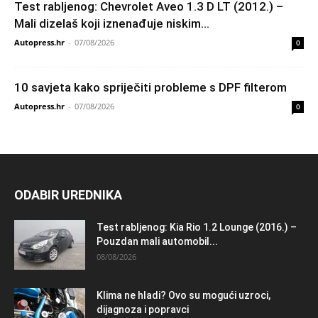
Test rabljenog: Chevrolet Aveo 1.3 D LT (2012.) –
Mali dizelaš koji iznenađuje niskim...
Autopress.hr
-
07/08/2026
0
10 savjeta kako spriječiti probleme s DPF filterom
Autopress.hr
-
07/08/2026
0
ODABIR UREDNIKA
Test rabljenog: Kia Rio 1.2 Lounge (2016.) –
Pouzdan mali automobil...
08/08/2026
Klima ne hladi? Ovo su mogući uzroci,
dijagnoza i popravci