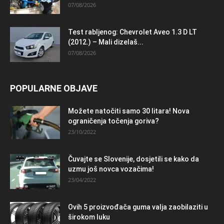
07/08/2026
Test rabljenog: Chevrolet Aveo 1.3 D LT
(2012.) – Mali dizelaš...
07/08/2026
POPULARNE OBJAVE
Možete natočiti samo 30 litara! Nova
ograničenja točenja goriva?
23/10/2022
Čuvajte se Slovenije, dosjetili se kako da
uzmu još novca vozačima!
23/04/2022
Ovih 5 proizvođača guma valja zaobilaziti u
širokom luku