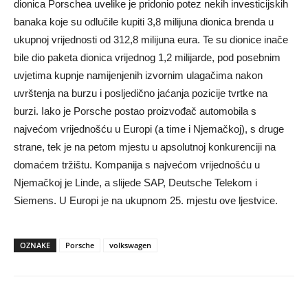
dionica Porschea uvelike je pridonio potez nekih investicijskih
banaka koje su odlučile kupiti 3,8 milijuna dionica brenda u
ukupnoj vrijednosti od 312,8 milijuna eura. Te su dionice inače
bile dio paketa dionica vrijednog 1,2 milijarde, pod posebnim
uvjetima kupnje namijenjenih izvornim ulagačima nakon
uvrštenja na burzu i posljedično jaćanja pozicije tvrtke na
burzi. Iako je Porsche postao proizvođač automobila s
najvećom vrijednošću u Europi (a time i Njemačkoj), s druge
strane, tek je na petom mjestu u apsolutnoj konkurenciji na
domaćem tržištu. Kompanija s najvećom vrijednošću u
Njemačkoj je Linde, a slijede SAP, Deutsche Telekom i
Siemens. U Europi je na ukupnom 25. mjestu ove ljestvice.
OZNAKE
Porsche
volkswagen