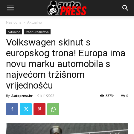
AutopressHR
Naslovna
Aktualno
Aktualno
Izbor uredništva
Volkswagen skinut s
europskog trona! Europa ima
novu marku automobila s
najvećom tržišnom
vrijednošću
By
Autopress.hr
-
01/11/2022
83734
0