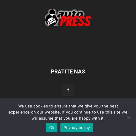
PRATITE NAS
We use cookies to ensure that we give you the best
Početna
Aktualno
Test
Tehnika
Servis
Tuning
Sport
experience on our website. If you continue to use this site we
will assume that you are happy with it.
Lifestyle
Povijest
Ok
Privacy policy
© Autopress - Sva prava pridržana.