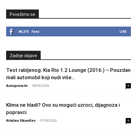
Povežimo se
86,315
Fans
LIKE
Zadnje objave
Test rabljenog: Kia Rio 1.2 Lounge (2016.) – Pouzdan
mali automobil koji nudi više...
Autopress.hr
-
08/08/2026
0
Klima ne hladi? Ovo su mogući uzroci, dijagnoza i
popravci
Kristian Sikavičev
-
07/08/2026
0