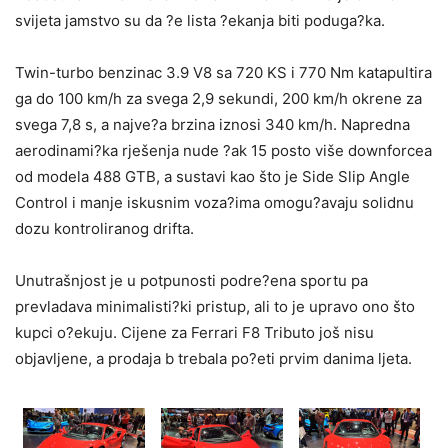
svijeta jamstvo su da ?e lista ?ekanja biti poduga?ka.
Twin-turbo benzinac 3.9 V8 sa 720 KS i 770 Nm katapultira
ga do 100 km/h za svega 2,9 sekundi, 200 km/h okrene za
svega 7,8 s, a najve?a brzina iznosi 340 km/h. Napredna
aerodinami?ka rješenja nude ?ak 15 posto više downforcea
od modela 488 GTB, a sustavi kao što je Side Slip Angle
Control i manje iskusnim voza?ima omogu?avaju solidnu
dozu kontroliranog drifta.
Unutrašnjost je u potpunosti podre?ena sportu pa
prevladava minimalisti?ki pristup, ali to je upravo ono što
kupci o?ekuju. Cijene za Ferrari F8 Tributo još nisu
objavljene, a prodaja b trebala po?eti prvim danima ljeta.