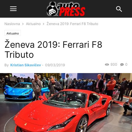
Naslovna
Aktualno
Ženeva 2019: Ferrari F8 Tributo
Aktualno
Ženeva 2019: Ferrari F8
Tributo
930
0
By
Kristian Sikavičev
-
09/03/2019