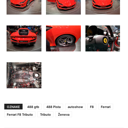
OZNAKE
488 gtb
488 Pista
autoshow
F8
Ferrari
Ferrari F8 Tributo
Tributo
Ženeva