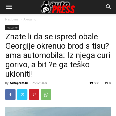
AutopressHR
Naslovna
Aktualno
Aktualno
Znate li da se ispred obale
Georgije okrenuo brod s tisu?
ama automobila: Iz njega curi
gorivo, a bit ?e ga teško
ukloniti!
By
Autopress.hr
-
25/02/2020
936
0