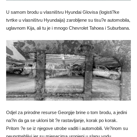
U samom brodu u vlasništvu Hyundai Glovisa (logisti?ke
tvrtke u vlasništvu Hyundaija) zarobljene su tisu?e automobila,
uglavnom Kija, ali tu je i mnogo Chevrolet Tahoea i Suburbana.
Odjel za prirodne resurse Georgije brine o tom brodu, a jedini
na?in da ga se ukloni bit ?e rastavljanje, korak po korak.
Pritom ?e se iz njegove utrobe vaditi i automobili. Ve?inom su
neupotrebljivi jer su mjesecima uronjeni u slanu vodu…