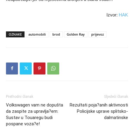
Izvor:
HAK
OZNAKE
automobili
brod
Golden Ray
prijevoz
Prethodni članak
Sljedeći članak
Volkswagen vam ne dopušta
Rezultati poja?anih aktivnosti
da zaspite za upravlja?em:
Policijske uprave splitsko-
Sustav u Touaregu budi
dalmatinske
pospane voza?e!