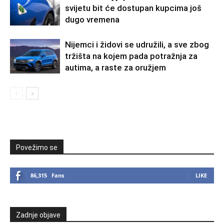
svijetu bit će dostupan kupcima još
dugo vremena
Nijemci i židovi se udružili, a sve zbog
tržišta na kojem pada potražnja za
autima, a raste za oružjem
Povežimo se
86,315
Fans
LIKE
Zadnje objave