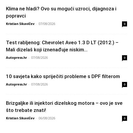
Klima ne hladi? Ovo su mogući uzroci, dijagnoza i
popravci
Kristian Sikavičev
-
07/08/2026
0
Test rabljenog: Chevrolet Aveo 1.3 D LT (2012.) –
Mali dizelaš koji iznenađuje niskim...
Autopress.hr
-
07/08/2026
0
10 savjeta kako spriječiti probleme s DPF filterom
Autopress.hr
-
07/08/2026
0
Brizgaljke ili injektori dizelskog motora – ovo je sve
što trebate znati!
Kristian Sikavičev
-
06/08/2026
0