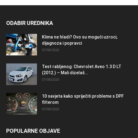
ODABIR UREDNIKA
Klima ne hladi? Ovo su mogući uzroci,
dijagnoza i popravci
07/08/2026
Test rabljenog: Chevrolet Aveo 1.3 D LT
(2012.) – Mali dizelaš...
07/08/2026
10 savjeta kako spriječiti probleme s DPF
filterom
07/08/2026
POPULARNE OBJAVE