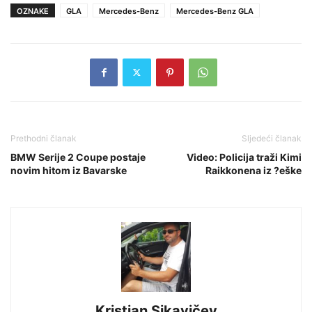
OZNAKE
GLA
Mercedes-Benz
Mercedes-Benz GLA
Prethodni članak
Sljedeći članak
BMW Serije 2 Coupe postaje
Video: Policija traži Kimi
novim hitom iz Bavarske
Raikkonena iz ?eške
Kristian Sikavičev