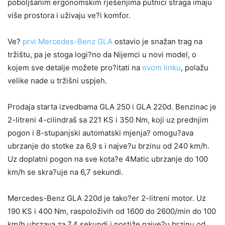
poboljšanim ergonomskim rješenjima putnici straga imaju
više prostora i uživaju ve?i komfor.
Ve?
prvi Mercedes-Benz GLA
ostavio je snažan trag na
tržištu, pa je stoga logi?no da Nijemci u novi model, o
kojem sve detalje možete pro?itati na
ovom linku
, polažu
velike nade u tržišni uspjeh.
Prodaja starta izvedbama GLA 250 i GLA 220d. Benzinac je
2-litreni 4-cilindraš sa 221 KS i 350 Nm, koji uz prednjim
pogon i 8-stupanjski automatski mjenja? omogu?ava
ubrzanje do stotke za 6,9 s i najve?u brzinu od 240 km/h.
Uz doplatni pogon na sve kota?e 4Matic ubrzanje do 100
km/h se skra?uje na 6,7 sekundi.
Mercedes-Benz GLA 220d je tako?er 2-litreni motor. Uz
190 KS i 400 Nm, raspoloživih od 1600 do 2600/min do 100
km/h ubrzava za 7,4 sekundi i postiže najve?u brzinu od