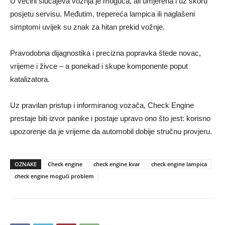
U većini slučajeva vožnja je moguća, ali umjerena i uz skoru
posjetu servisu. Međutim, trepereća lampica ili naglašeni
simptomi uvijek su znak za hitan prekid vožnje.
Pravodobna dijagnostika i precizna popravka štede novac,
vrijeme i živce – a ponekad i skupe komponente poput
katalizatora.
Uz pravilan pristup i informiranog vozača, Check Engine
prestaje biti izvor panike i postaje upravo ono što jest: korisno
upozorenje da je vrijeme da automobil dobije stručnu provjeru.
OZNAKE
Check engine
check engine kvar
check engine lampica
check engine mogući problem