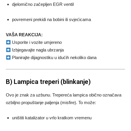
djelomično začepljen EGR ventil
povremeni prekidi na bobini ili svjećicama
VAŠA REAKCIJA:
Usporite i vozite umjereno
Izbjegavajte nagla ubrzanja
Planirajte dijagnostiku u idućih nekoliko dana
B) Lampica treperi (blinkanje)
Ovo je znak za
uzbunu
. Trepereća lampica obično označava
ozbiljno propuštanje paljenja (misfire). To može:
uništiti katalizator u vrlo kratkom vremenu