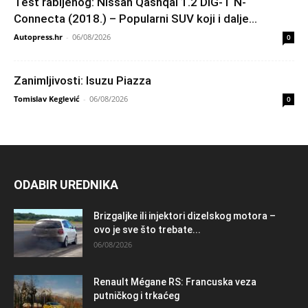
Test rabljenog: Nissan Qashqai 1.2 DIG-T N-
Connecta (2018.) – Popularni SUV koji i dalje...
Autopress.hr
-
06/08/2026
0
Zanimljivosti: Isuzu Piazza
Tomislav Keglević
-
06/08/2026
0
ODABIR UREDNIKA
Brizgaljke ili injektori dizelskog motora –
ovo je sve što trebate...
06/08/2026
Renault Mégane RS: Francuska veza
putničkog i trkaćeg