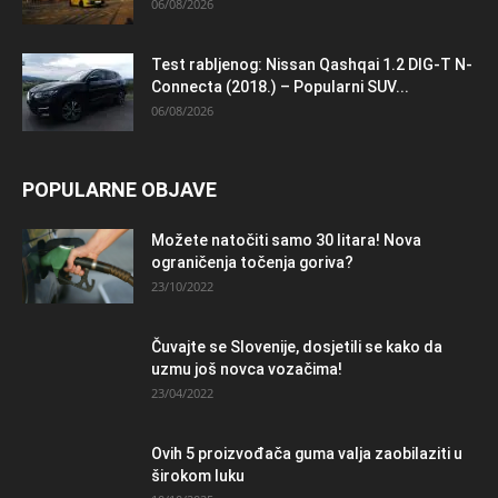
06/08/2026
Test rabljenog: Nissan Qashqai 1.2 DIG-T N-
Connecta (2018.) – Popularni SUV...
06/08/2026
POPULARNE OBJAVE
Možete natočiti samo 30 litara! Nova
ograničenja točenja goriva?
23/10/2022
Čuvajte se Slovenije, dosjetili se kako da
uzmu još novca vozačima!
23/04/2022
Ovih 5 proizvođača guma valja zaobilaziti u
širokom luku