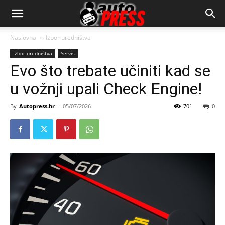
AutopressHR
Naslovna
Izbor uredništva
Izbor uredništva
Servis
Evo što trebate učiniti kad se
u vožnji upali Check Engine!
By
Autopress.hr
-
05/07/2026
701
0