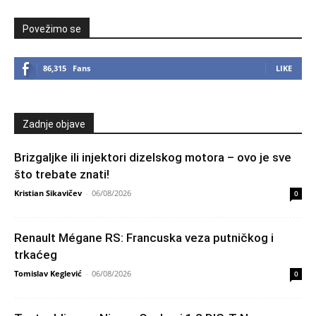
Povežimo se
86,315
Fans
LIKE
Zadnje objave
Brizgaljke ili injektori dizelskog motora – ovo je sve
što trebate znati!
Kristian Sikavičev
-
06/08/2026
0
Renault Mégane RS: Francuska veza putničkog i
trkaćeg
Tomislav Keglević
-
06/08/2026
0