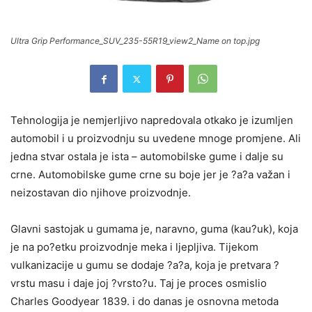
Ultra Grip Performance_SUV_235-55R19_view2_Name on top.jpg
Tehnologija je nemjerljivo napredovala otkako je izumljen
automobil i u proizvodnju su uvedene mnoge promjene. Ali
jedna stvar ostala je ista – automobilske gume i dalje su
crne. Automobilske gume crne su boje jer je ?a?a važan i
neizostavan dio njihove proizvodnje.
Glavni sastojak u gumama je, naravno, guma (kau?uk), koja
je na po?etku proizvodnje meka i ljepljiva. Tijekom
vulkanizacije u gumu se dodaje ?a?a, koja je pretvara ?
vrstu masu i daje joj ?vrsto?u. Taj je proces osmislio
Charles Goodyear 1839. i do danas je osnovna metoda