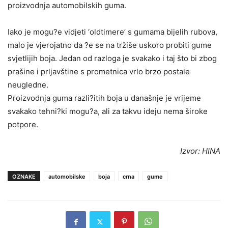
proizvodnja automobilskih guma.
Iako je mogu?e vidjeti ‘oldtimere’ s gumama bijelih rubova,
malo je vjerojatno da ?e se na tržiše uskoro probiti gume
svjetlijih boja. Jedan od razloga je svakako i taj što bi zbog
prašine i prljavštine s prometnica vrlo brzo postale
neugledne.
Proizvodnja guma razli?itih boja u današnje je vrijeme
svakako tehni?ki mogu?a, ali za takvu ideju nema široke
potpore.
Izvor: HINA
OZNAKE
automobilske
boja
crna
gume