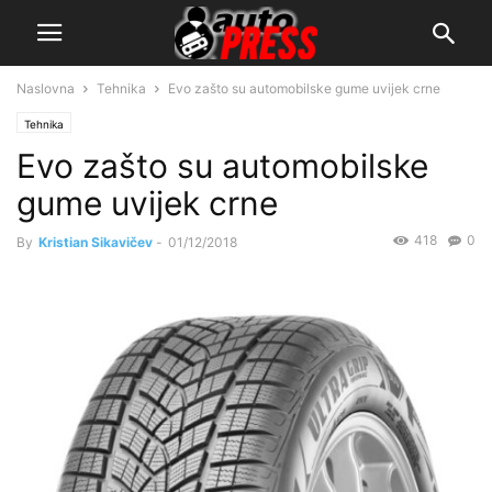
Naslovna
Tehnika
Evo zašto su automobilske gume uvijek crne
Tehnika
Evo zašto su automobilske
gume uvijek crne
418
0
By
Kristian Sikavičev
-
01/12/2018