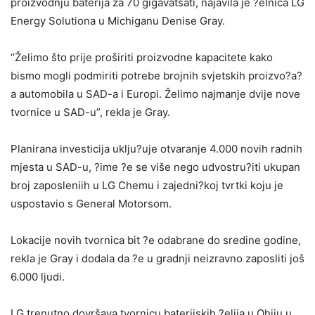
proizvodnju baterija za 70 gigavatsati, najavila je ?elnica LG
Energy Solutiona u Michiganu Denise Gray.
“Želimo što prije proširiti proizvodne kapacitete kako
bismo mogli podmiriti potrebe brojnih svjetskih proizvo?a?
a automobila u SAD-a i Europi. Želimo najmanje dvije nove
tvornice u SAD-u”, rekla je Gray.
Planirana investicija uklju?uje otvaranje 4.000 novih radnih
mjesta u SAD-u, ?ime ?e se više nego udvostru?iti ukupan
broj zaposleniih u LG Chemu i zajedni?koj tvrtki koju je
uspostavio s General Motorsom.
Lokacije novih tvornica bit ?e odabrane do sredine godine,
rekla je Gray i dodala da ?e u gradnji neizravno zaposliti još
6.000 ljudi.
LG trenutno dovršava tvornicu baterijskih ?elija u Ohiju u