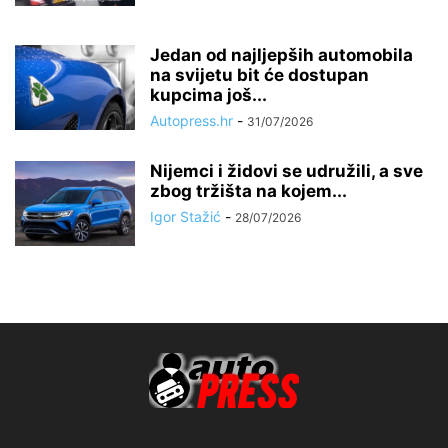
Jedan od najljepših automobila
na svijetu bit će dostupan
kupcima još...
Autopress.hr
-
31/07/2026
Nijemci i židovi se udružili, a sve
zbog tržišta na kojem...
Igor Stažić
-
28/07/2026