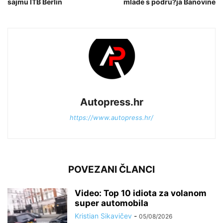
sajmu ITB Berlin
mlade s podru?ja Banovine
Autopress.hr
https://www.autopress.hr/
POVEZANI ČLANCI
Video: Top 10 idiota za volanom
super automobila
Kristian Sikavičev
-
05/08/2026