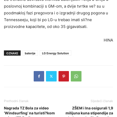
poslovnoj kombinaciji s GM-om, a dvije tvrtke ve? su u
poodmakloj fazi pregovora i o izgradnji drugog pogona u
Tennesseeju, koji bi po LG-u trebao imati sli?ne
proizvodne kapacitete, od oko 35 gigavatsati.
HINA
OZNAKE
baterije
LG Energy Solution
Prethodni članak
Sljedeći članak
Nagrada TZ Bola za video
ZŠEM i Ina osigurali 1,9
‘Windsurfing’ na turisti?kom
milijuna kuna stipendije za