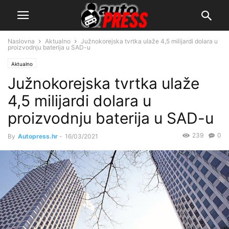
Naslovna
Aktualno
Južnokorejska tvrtka ulaže 4,5 milijardi dolara u
proizvodnju baterija u SAD-u
Aktualno
Južnokorejska tvrtka ulaže
4,5 milijardi dolara u
proizvodnju baterija u SAD-u
239
0
By
Autopress.hr
-
16/03/2021