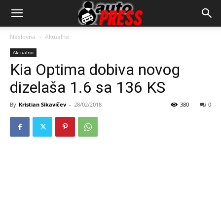
AutopressHR
Naslovna
Aktualno
Aktualno
Kia Optima dobiva novog
dizelaša 1.6 sa 136 KS
By
Kristian Sikavičev
-
28/02/2018
380
0