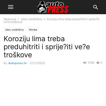
Naslovna
Izbor uredništva
Koroziju lima treba preduhitriti i sprije?iti
ve?e troškove
Izbor uredništva
Tehnika
Koroziju lima treba
preduhitriti i sprije?iti ve?e
troškove
1099
0
By
Autopress.hr
-
27/11/2022