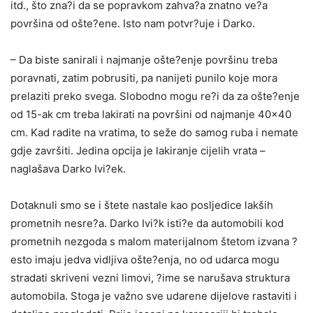
itd., što zna?i da se popravkom zahva?a znatno ve?a
površina od ošte?ene. Isto nam potvr?uje i Darko.
– Da biste sanirali i najmanje ošte?enje površinu treba
poravnati, zatim pobrusiti, pa nanijeti punilo koje mora
prelaziti preko svega. Slobodno mogu re?i da za ošte?enje
od 15-ak cm treba lakirati na površini od najmanje 40×40
cm. Kad radite na vratima, to seže do samog ruba i nemate
gdje završiti. Jedina opcija je lakiranje cijelih vrata –
naglašava Darko Ivi?ek.
Dotaknuli smo se i štete nastale kao posljedice lakših
prometnih nesre?a. Darko Ivi?k isti?e da automobili kod
prometnih nezgoda s malom materijalnom štetom izvana ?
esto imaju jedva vidljiva ošte?enja, no od udarca mogu
stradati skriveni vezni limovi, ?ime se narušava struktura
automobila. Stoga je važno sve udarene dijelove rastaviti i