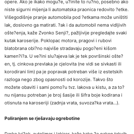
opere. Ako je ikako mogu?e, u?inite to ru?no, posebno ako
niste sigurni mijenja li automatska praonica redovito ?etke.
Višegodišnje pranje automobila pod ?etkama može uništiti
lak, doslovno ga matirati. ?ak i da automobil nema vidljivih
ošte?enja, kaže Zvonko Senji?, pažljivije pregledajte svaki
kutak karoserije. Poklopac motora, pragovi i rubovi
blatobrana obi?no najviše stradavaju pogo?eni kišom
kamen?i?a. U ve?ini slu?ajeva lak je tek površinski ošte?
en, tj. cinkova prevlaka je cjelovita (ne vidi se sivkasti ili
korodirani lim) pa je popravak potreban više iz estetskih
razloga nego zbog opasnosti od korozije. Takvo što
možete obaviti i sami pomo?u tvz. lakova u kistu, a za to?
nu nijansu potreban je broj šasije ili šifra boje kodirana i
otisnuta na karoseriji (zadnja vrata, suvoza?ka vrata…).
Poliranjem se rješavaju ogrebotine
Darko Ivi?ek, autolimar i lakirer, kaže kako ?e nakon takvih,