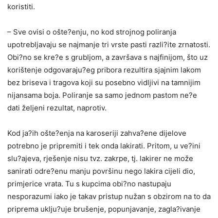
koristiti.
– Sve ovisi o ošte?enju, no kod strojnog poliranja
upotrebljavaju se najmanje tri vrste pasti razli?ite zrnatosti.
Obi?no se kre?e s grubljom, a završava s najfinijom, što uz
korištenje odgovaraju?eg pribora rezultira sjajnim lakom
bez briseva i tragova koji su posebno vidljivi na tamnijim
nijansama boja. Poliranje sa samo jednom pastom ne?e
dati željeni rezultat, naprotiv.
Kod ja?ih ošte?enja na karoseriji zahva?ene dijelove
potrebno je pripremiti i tek onda lakirati. Pritom, u ve?ini
slu?ajeva, rješenje nisu tvz. zakrpe, tj. lakirer ne može
sanirati odre?enu manju površinu nego lakira cijeli dio,
primjerice vrata. Tu s kupcima obi?no nastupaju
nesporazumi iako je takav pristup nužan s obzirom na to da
priprema uklju?uje brušenje, popunjavanje, zagla?ivanje