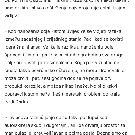
amaterskih zahvata ošte?enja najvjerojatnije ostati trajno
vidljiva.
– Kod nanošenja boje kistom uvijek ?e se vidjeti razlika
izme?u sadašnjeg i prijašnjeg stanja, ?ak i kad se koristi
identi?na nijansa. Velika je razlika u nanošenju boje
špricom i kistom, pa je osim sitnih ogrebotina sve drugo
bolje prepustiti profesionalcima. Koga pak vizualno ne
smeta takvo površinsko ošte?enje, ne mora strahovati jer
može pro?i i pet, šest godina dok se ne pojave prvi
produkti korozije, a možda nikad i ne?e. No bilo kakvi
popravci kistom ne?e riješiti estetski problem do kraja –
tvrdi Darko.
Prevladava razmišljanje da su takvi postupci kod
autolakirera skupi i dugotrajni, ali i da otvaraju prostor za
manipulacije, preuveli?avanje obima posla. Doznajemo da