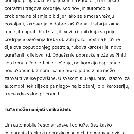
detaljno pregledati. Prije jeseni na karoseriji bi trebalo
potražiti i tragove korozije. Kod novijih automobila
problema ne bi smjelo biti jer iako se s mora vra?aju
posoljeni, karoserija je dobro zašti?ena i treba je samo
temeljito oprati. Kod starijih vozila i onih koja su prije
pretrpjela oše?enja treba obratiti pozornost na kriti?ne
dijelove poput donjeg postroja, rubova karoserije, novo
ugra?enih dijelova itd. Odga?anje popravka može se ?initi
kao trenuta?no jeftinije rješenje, no korozija napreduje
neslu?enom brzinom i samo preko jedne zime može
zahvatiti velike površine. U svakom slu?aju, pravi izazovi za
automobil tek slijede pa njegov najizloženiji dio, karoseriju,
treba adekvatno pripremiti.
Tu?a može nanijeti veliku štetu
Lim automobila ?esto stradava i od tu?e. Bez kasko
osiguranja troškovi popravka nisu mali (to naravno ovisi o