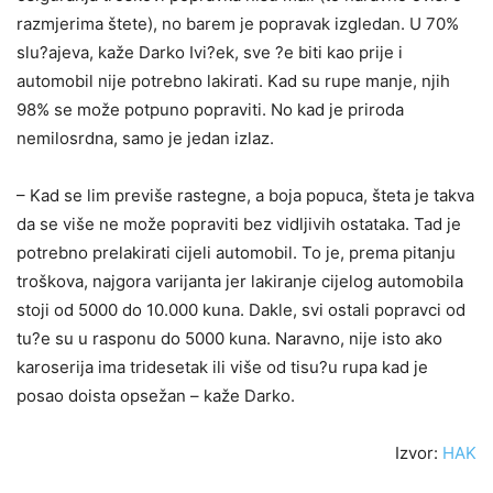
razmjerima štete), no barem je popravak izgledan. U 70%
slu?ajeva, kaže Darko Ivi?ek, sve ?e biti kao prije i
automobil nije potrebno lakirati. Kad su rupe manje, njih
98% se može potpuno popraviti. No kad je priroda
nemilosrdna, samo je jedan izlaz.
– Kad se lim previše rastegne, a boja popuca, šteta je takva
da se više ne može popraviti bez vidljivih ostataka. Tad je
potrebno prelakirati cijeli automobil. To je, prema pitanju
troškova, najgora varijanta jer lakiranje cijelog automobila
stoji od 5000 do 10.000 kuna. Dakle, svi ostali popravci od
tu?e su u rasponu do 5000 kuna. Naravno, nije isto ako
karoserija ima tridesetak ili više od tisu?u rupa kad je
posao doista opsežan – kaže Darko.
Izvor:
HAK