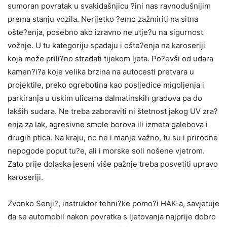
sumoran povratak u svakidašnjicu ?ini nas ravnodušnijim
prema stanju vozila. Nerijetko ?emo zažmiriti na sitna
ošte?enja, posebno ako izravno ne utje?u na sigurnost
vožnje. U tu kategoriju spadaju i ošte?enja na karoseriji
koja može prili?no stradati tijekom ljeta. Po?evši od udara
kamen?i?a koje velika brzina na autocesti pretvara u
projektile, preko ogrebotina kao posljedice migoljenja i
parkiranja u uskim ulicama dalmatinskih gradova pa do
lakših sudara. Ne treba zaboraviti ni štetnost jakog UV zra?
enja za lak, agresivne smole borova ili izmeta galebova i
drugih ptica. Na kraju, no ne i manje važno, tu su i prirodne
nepogode poput tu?e, ali i morske soli nošene vjetrom.
Zato prije dolaska jeseni više pažnje treba posvetiti upravo
karoseriji.
Zvonko Senji?, instruktor tehni?ke pomo?i HAK-a, savjetuje
da se automobil nakon povratka s ljetovanja najprije dobro