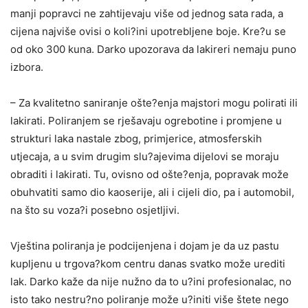
manji popravci ne zahtijevaju više od jednog sata rada, a
cijena najviše ovisi o koli?ini upotrebljene boje. Kre?u se
od oko 300 kuna. Darko upozorava da lakireri nemaju puno
izbora.
– Za kvalitetno saniranje ošte?enja majstori mogu polirati ili
lakirati. Poliranjem se rješavaju ogrebotine i promjene u
strukturi laka nastale zbog, primjerice, atmosferskih
utjecaja, a u svim drugim slu?ajevima dijelovi se moraju
obraditi i lakirati. Tu, ovisno od ošte?enja, popravak može
obuhvatiti samo dio kaoserije, ali i cijeli dio, pa i automobil,
na što su voza?i posebno osjetljivi.
Vještina poliranja je podcijenjena i dojam je da uz pastu
kupljenu u trgova?kom centru danas svatko može urediti
lak. Darko kaže da nije nužno da to u?ini profesionalac, no
isto tako nestru?no poliranje može u?initi više štete nego