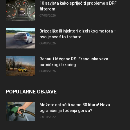
10 savjeta kako spriječiti probleme s DPF
filterom
07/08/2026
Brizgaljke ili injektori dizelskog motora –
ovo je sve što trebate...
06/08/2026
Renault Mégane RS: Francuska veza
putničkog i trkaćeg
06/08/2026
POPULARNE OBJAVE
Možete natočiti samo 30 litara! Nova
ograničenja točenja goriva?
23/10/2022