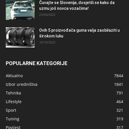
Čuvajte se Slovenije, dosjetili se kako da
uzmu još novca vozačima!
23/04/2022
Ovih 5 proizvođača guma valja zaobilaziti u
širokom luku
10/10/2025
POPULARNE KATEGORIJE
Aktualno
7844
Izbor uredništva
1841
Tehnika
791
Lifestyle
464
Sport
321
Tuning
319
Povijest
317