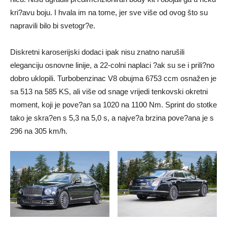
kri?avu boju. I hvala im na tome, jer sve više od ovog što su
napravili bilo bi svetogr?e.
Diskretni karoserijski dodaci ipak nisu znatno narušili
eleganciju osnovne linije, a 22-colni naplaci ?ak su se i prili?no
dobro uklopili. Turbobenzinac V8 obujma 6753 ccm osnažen je
sa 513 na 585 KS, ali više od snage vrijedi tenkovski okretni
moment, koji je pove?an sa 1020 na 1100 Nm. Sprint do stotke
tako je skra?en s 5,3 na 5,0 s, a najve?a brzina pove?ana je s
296 na 305 km/h.