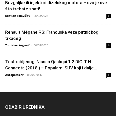
Brizgaljke ili injektori dizelskog motora – ovo je sve
što trebate znati!
Kristian Sikavičev
-
06/08/2026
0
Renault Mégane RS: Francuska veza putničkog i
trkaćeg
Tomislav Keglević
-
06/08/2026
0
Test rabljenog: Nissan Qashqai 1.2 DIG-T N-
Connecta (2018.) – Popularni SUV koji i dalje...
Autopress.hr
-
06/08/2026
0
ODABIR UREDNIKA