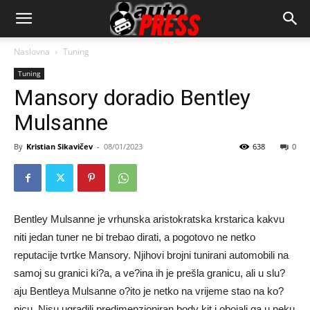
AutopressHR
Naslovna
Tuning
Tuning
Mansory doradio Bentley
Mulsanne
By
Kristian Sikavičev
-
08/01/2023
638
0
Bentley Mulsanne je vrhunska aristokratska krstarica kakvu
niti jedan tuner ne bi trebao dirati, a pogotovo ne netko
reputacije tvrtke Mansory. Njihovi brojni tunirani automobili na
samoj su granici ki?a, a ve?ina ih je prešla granicu, ali u slu?
aju Bentleya Mulsanne o?ito je netko na vrijeme stao na ko?
nicu. Nisu ugradili predimenzioniran body kit i obojali ga u neku