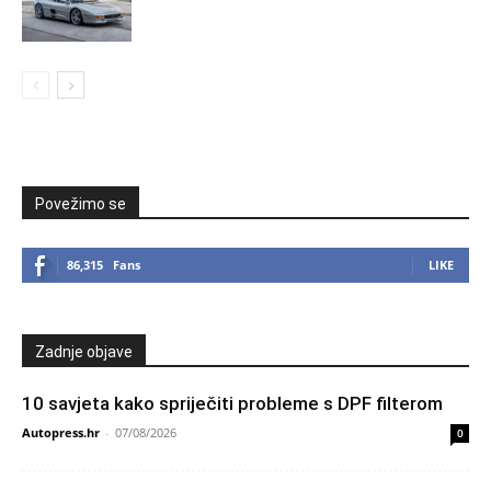
Povežimo se
86,315
Fans
LIKE
Zadnje objave
10 savjeta kako spriječiti probleme s DPF filterom
Autopress.hr
-
07/08/2026
0