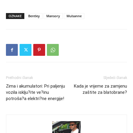
OZNAKE
Bentley
Mansory
Mulsanne
Prethodni članak
Sljedeći članak
Zima i akumulatori: Pri paljenju
Kada je vrijeme za zamjenu
vozila isklju?ite ve?inu
zaštite za blatobrane?
potroša?a elektri?ne energije!