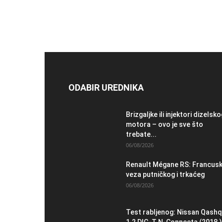
ODABIR UREDNIKA
Brizgaljke ili injektori dizelsk
motora – ovo je sve što
trebate...
06/08/2026
Renault Mégane RS: Francus
veza putničkog i trkaćeg
06/08/2026
Test rabljenog: Nissan Qashq