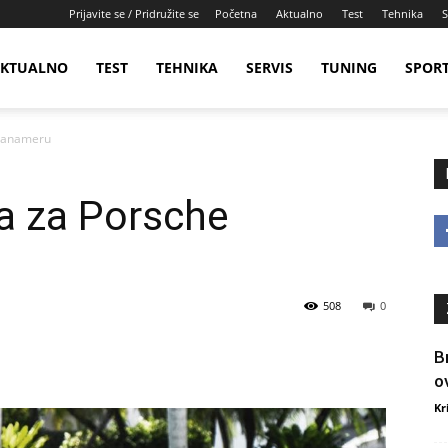
Prijavite se / Pridružite se
Početna
Aktualno
Test
Tehnika
S
KTUALNO
TEST
TEHNIKA
SERVIS
TUNING
SPOR
 Panameru
a za Porsche
508
0
B
o
Kr