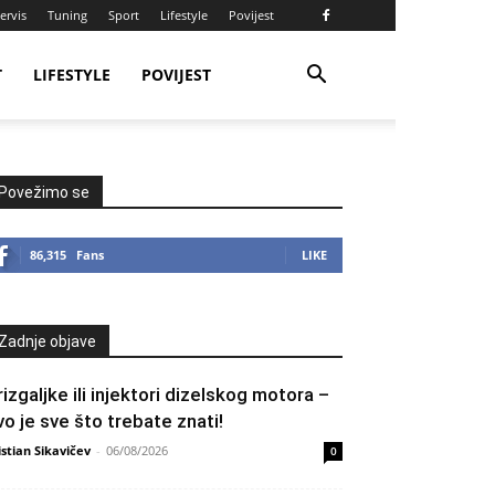
ervis
Tuning
Sport
Lifestyle
Povijest
T
LIFESTYLE
POVIJEST
Povežimo se
86,315
Fans
LIKE
Zadnje objave
rizgaljke ili injektori dizelskog motora –
vo je sve što trebate znati!
istian Sikavičev
-
06/08/2026
0