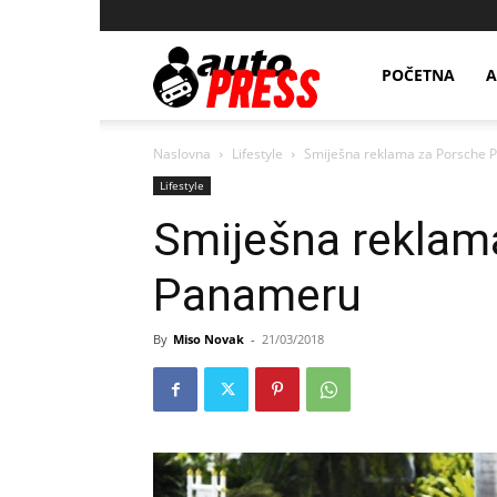
AutopressHR
POČETNA
A
Naslovna
Lifestyle
Smiješna reklama za Porsche
Lifestyle
Smiješna reklam
Panameru
By
Miso Novak
-
21/03/2018