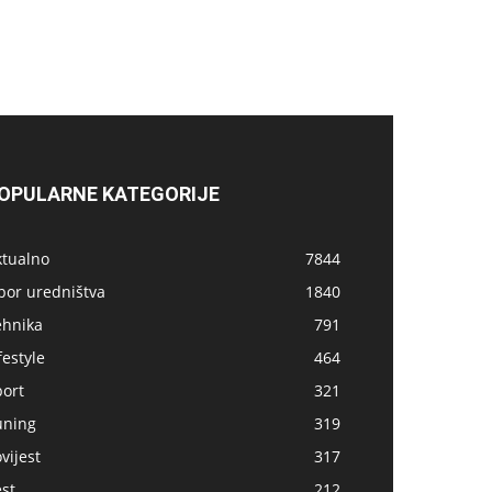
OPULARNE KATEGORIJE
ktualno
7844
bor uredništva
1840
ehnika
791
festyle
464
port
321
uning
319
vijest
317
st
212