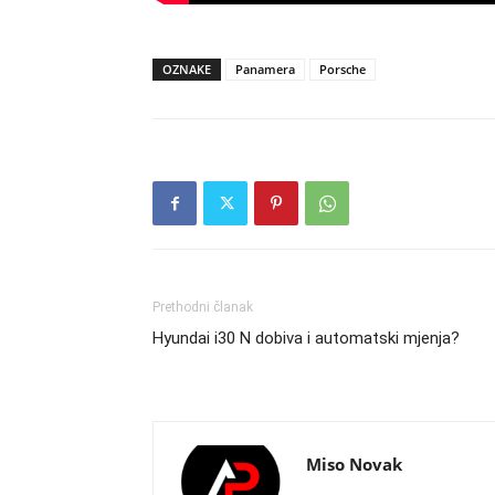
OZNAKE
Panamera
Porsche
Prethodni članak
Hyundai i30 N dobiva i automatski mjenja?
Miso Novak