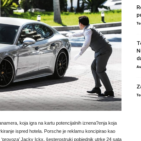
R
p
To
T
N
da
Au
Z
To
amera, koja igra na kartu potencijalnih iznena?enja koja
kiranje ispred hotela. Porsche je reklamu koncipirao kao
‘provoza’ Jacky Ickx, šesterostruki pobjednik utrke 24 sata