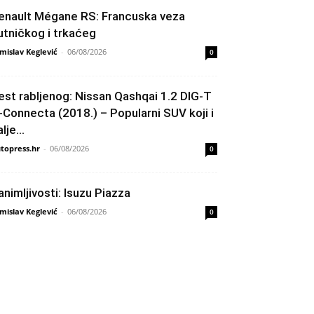
enault Mégane RS: Francuska veza
utničkog i trkaćeg
mislav Keglević
-
06/08/2026
0
est rabljenog: Nissan Qashqai 1.2 DIG-T
-Connecta (2018.) – Popularni SUV koji i
lje...
topress.hr
-
06/08/2026
0
animljivosti: Isuzu Piazza
mislav Keglević
-
06/08/2026
0