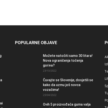
POPULARNE OBJAVE
P
og
Možete natočiti samo 30 litara!
A
Nova ograničenja točenja
Iz
goriva?
23/10/2022
T
Li
ka
Čuvajte se Slovenije, dosjetili se
kako da uzmu još novca
S
vozačima!
T
23/04/2022
Po
ai
Ovih 5 proizvođača guma valja
Te