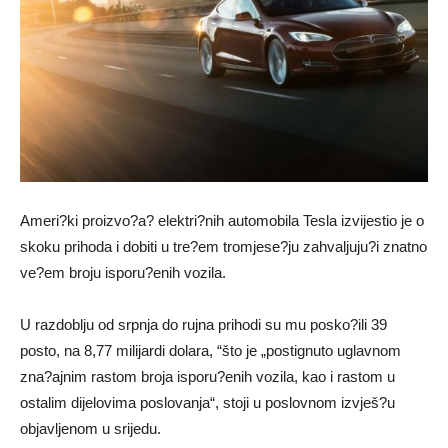
Ameri?ki proizvo?a? elektri?nih automobila Tesla izvijestio je o
skoku prihoda i dobiti u tre?em tromjese?ju zahvaljuju?i znatno
ve?em broju isporu?enih vozila.
U razdoblju od srpnja do rujna prihodi su mu posko?ili 39
posto, na 8,77 milijardi dolara, “što je „postignuto uglavnom
zna?ajnim rastom broja isporu?enih vozila, kao i rastom u
ostalim dijelovima poslovanja“, stoji u poslovnom izvješ?u
objavljenom u srijedu.