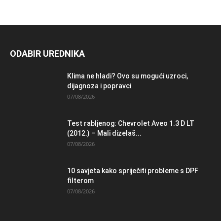
ODABIR UREDNIKA
Klima ne hladi? Ovo su mogući uzroci,
dijagnoza i popravci
07/08/2026
Test rabljenog: Chevrolet Aveo 1.3 D LT
(2012.) – Mali dizelaš...
07/08/2026
10 savjeta kako spriječiti probleme s DPF
filterom
07/08/2026