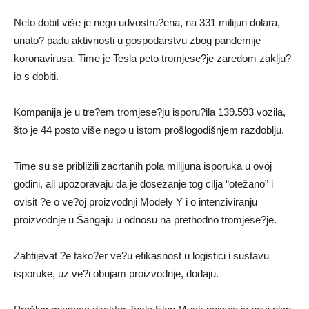
Neto dobit više je nego udvostru?ena, na 331 milijun dolara,
unato? padu aktivnosti u gospodarstvu zbog pandemije
koronavirusa. Time je Tesla peto tromjese?je zaredom zaklju?
io s dobiti.
Kompanija je u tre?em tromjese?ju isporu?ila 139.593 vozila,
što je 44 posto više nego u istom prošlogodišnjem razdoblju.
Time su se približili zacrtanih pola milijuna isporuka u ovoj
godini, ali upozoravaju da je dosezanje tog cilja “otežano” i
ovisit ?e o ve?oj proizvodnji Modely Y i o intenziviranju
proizvodnje u Šangaju u odnosu na prethodno tromjese?je.
Zahtijevat ?e tako?er ve?u efikasnost u logistici i sustavu
isporuke, uz ve?i obujam proizvodnje, dodaju.