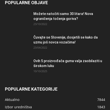
POPULARNE OBJAVE
Možete natočiti samo 30 litara! Nova
ograničenja točenja goriva?
23/10/2022
Čuvajte se Slovenije, dosjetili se kako da
uzmu još novca vozačima!
23/04/2022
Ovih 5 proizvođača guma valja zaobilaziti u
širokom luku
10/10/2025
POPULARNE KATEGORIJE
Aktualno
7844
Izbor uredništva
1843