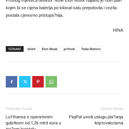
Prošlog mjeseca direktor Tesle Elon Musk najavio je novi plan
kojim bi se cijena baterija po kilovat-satu prepolovila i vozila
postala cjenovno pristupa?nija.
HINA
OZNAKE
dobit
Elon Musk
prihodi
Tesla Motors
Prethodni članak
Sljedeći članak
Lufthansa s operativnim
PayPal uvodi uslugu pla?anja
gubitkom od 1,26 mlrd eura u
kriptovalutama