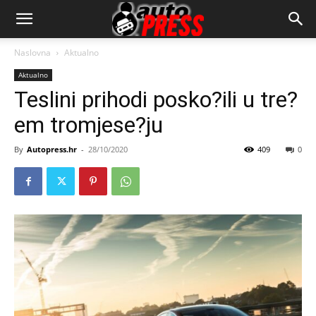
AutopressHR
Naslovna
Aktualno
Aktualno
Teslini prihodi posko?ili u tre?
em tromjese?ju
By
Autopress.hr
-
28/10/2020
409
0