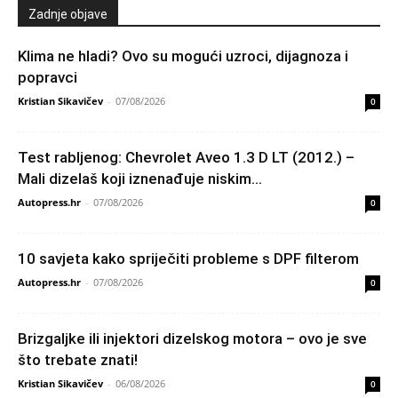
Zadnje objave
Klima ne hladi? Ovo su mogući uzroci, dijagnoza i
popravci
Kristian Sikavičev
-
07/08/2026
0
Test rabljenog: Chevrolet Aveo 1.3 D LT (2012.) –
Mali dizelaš koji iznenađuje niskim...
Autopress.hr
-
07/08/2026
0
10 savjeta kako spriječiti probleme s DPF filterom
Autopress.hr
-
07/08/2026
0
Brizgaljke ili injektori dizelskog motora – ovo je sve
što trebate znati!
Kristian Sikavičev
-
06/08/2026
0