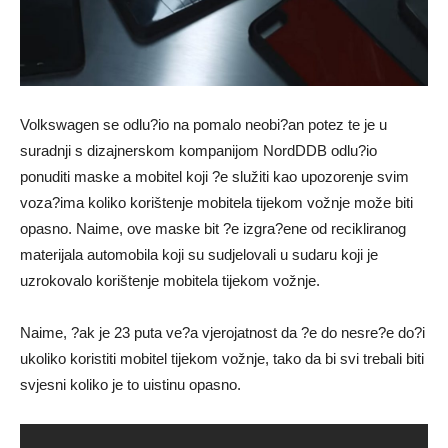
Volkswagen se odlu?io na pomalo neobi?an potez te je u
suradnji s dizajnerskom kompanijom NordDDB odlu?io
ponuditi maske a mobitel koji ?e služiti kao upozorenje svim
voza?ima koliko korištenje mobitela tijekom vožnje može biti
opasno. Naime, ove maske bit ?e izgra?ene od recikliranog
materijala automobila koji su sudjelovali u sudaru koji je
uzrokovalo korištenje mobitela tijekom vožnje.
Naime, ?ak je 23 puta ve?a vjerojatnost da ?e do nesre?e do?i
ukoliko koristiti mobitel tijekom vožnje, tako da bi svi trebali biti
svjesni koliko je to uistinu opasno.