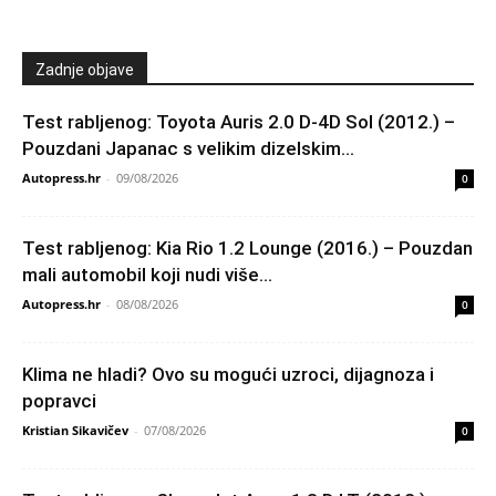
Zadnje objave
Test rabljenog: Toyota Auris 2.0 D-4D Sol (2012.) –
Pouzdani Japanac s velikim dizelskim...
Autopress.hr
-
09/08/2026
0
Test rabljenog: Kia Rio 1.2 Lounge (2016.) – Pouzdan
mali automobil koji nudi više...
Autopress.hr
-
08/08/2026
0
Klima ne hladi? Ovo su mogući uzroci, dijagnoza i
popravci
Kristian Sikavičev
-
07/08/2026
0