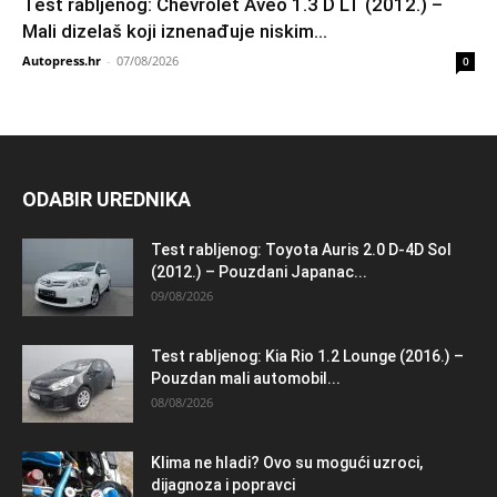
Test rabljenog: Chevrolet Aveo 1.3 D LT (2012.) –
Mali dizelaš koji iznenađuje niskim...
Autopress.hr
-
07/08/2026
0
ODABIR UREDNIKA
Test rabljenog: Toyota Auris 2.0 D-4D Sol
(2012.) – Pouzdani Japanac...
09/08/2026
Test rabljenog: Kia Rio 1.2 Lounge (2016.) –
Pouzdan mali automobil...
08/08/2026
Klima ne hladi? Ovo su mogući uzroci,
dijagnoza i popravci