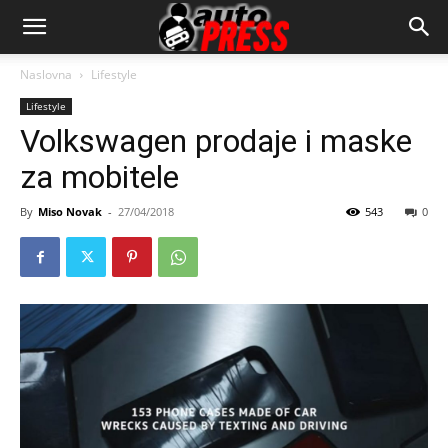
AutopressHR
Naslovna
Lifestyle
Lifestyle
Volkswagen prodaje i maske
za mobitele
By
Miso Novak
-
27/04/2018
543
0