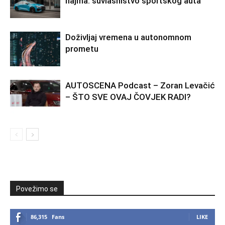
najma: suvlasništvo sportskog auta
Doživljaj vremena u autonomnom
prometu
AUTOSCENA Podcast – Zoran Levačić
– ŠTO SVE OVAJ ČOVJEK RADI?
Povežimo se
86,315
Fans
LIKE