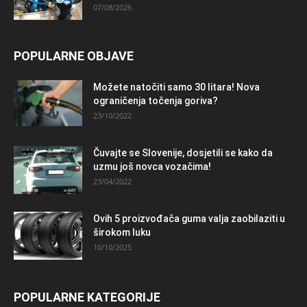
07/08/2026
POPULARNE OBJAVE
Možete natočiti samo 30 litara! Nova
ograničenja točenja goriva?
23/10/2022
Čuvajte se Slovenije, dosjetili se kako da
uzmu još novca vozačima!
23/04/2022
Ovih 5 proizvođača guma valja zaobilaziti u
širokom luku
10/10/2025
POPULARNE KATEGORIJE