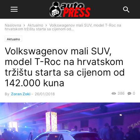
Naslovna
Aktualno
Volkswagenov mali SUV, model T-Roc na
hrvatskom tržištu starta sa cijenom od...
Aktualno
Volkswagenov mali SUV,
model T-Roc na hrvatskom
tržištu starta sa cijenom od
142.000 kuna
386
0
By
Zoran Zoki
-
26/01/2018