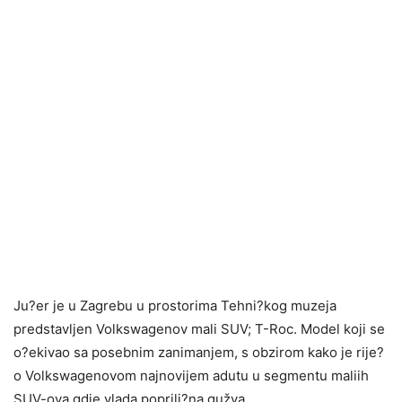
Ju?er je u Zagrebu u prostorima Tehni?kog muzeja
predstavljen Volkswagenov mali SUV; T-Roc. Model koji se
o?ekivao sa posebnim zanimanjem, s obzirom kako je rije?
o Volkswagenovom najnovijem adutu u segmentu maliih
SUV-ova gdje vlada poprili?na gužva.