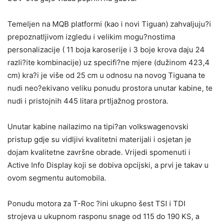
Temeljen na MQB platformi (kao i novi Tiguan) zahvaljuju?i
prepoznatljivom izgledu i velikim mogu?nostima
personalizacije ( 11 boja karoserije i 3 boje krova daju 24
razli?ite kombinacije) uz specifi?ne mjere (dužinom 423,4
cm) kra?i je više od 25 cm u odnosu na novog Tiguana te
nudi neo?ekivano veliku ponudu prostora unutar kabine, te
nudi i pristojnih 445 litara prtljažnog prostora.
Unutar kabine nailazimo na tipi?an volkswagenovski
pristup gdje su vidljivi kvalitetni materijali i osjetan je
dojam kvalitetne završne obrade. Vrijedi spomenuti i
Active Info Display koji se dobiva opcijski, a prvi je takav u
ovom segmentu automobila.
Ponudu motora za T-Roc ?ini ukupno šest TSI i TDI
strojeva u ukupnom rasponu snage od 115 do 190 KS, a