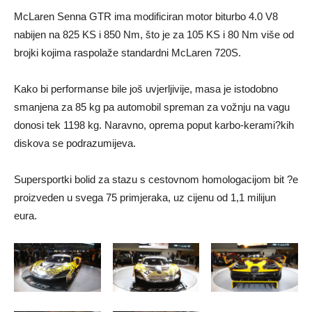
McLaren Senna GTR ima modificiran motor biturbo 4.0 V8
nabijen na 825 KS i 850 Nm, što je za 105 KS i 80 Nm više od
brojki kojima raspolaže standardni McLaren 720S.
Kako bi performanse bile još uvjerljivije, masa je istodobno
smanjena za 85 kg pa automobil spreman za vožnju na vagu
donosi tek 1198 kg. Naravno, oprema poput karbo-kerami?kih
diskova se podrazumijeva.
Supersportki bolid za stazu s cestovnom homologacijom bit ?e
proizveden u svega 75 primjeraka, uz cijenu od 1,1 milijun
eura.