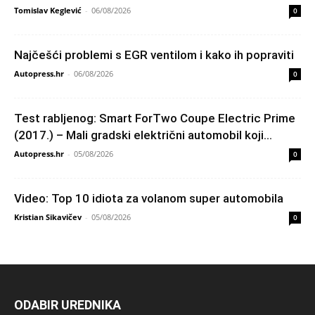
Tomislav Keglević
-
06/08/2026
0
Najčešći problemi s EGR ventilom i kako ih popraviti
Autopress.hr
-
06/08/2026
0
Test rabljenog: Smart ForTwo Coupe Electric Prime
(2017.) – Mali gradski električni automobil koji...
Autopress.hr
-
05/08/2026
0
Video: Top 10 idiota za volanom super automobila
Kristian Sikavičev
-
05/08/2026
0
ODABIR UREDNIKA