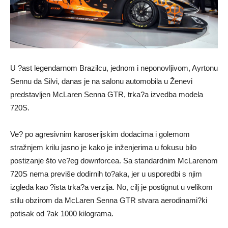
U ?ast legendarnom Brazilcu, jednom i neponovljivom, Ayrtonu
Sennu da Silvi, danas je na salonu automobila u Ženevi
predstavljen McLaren Senna GTR, trka?a izvedba modela
720S.
Ve? po agresivnim karoserijskim dodacima i golemom
stražnjem krilu jasno je kako je inženjerima u fokusu bilo
postizanje što ve?eg downforcea. Sa standardnim McLarenom
720S nema previše dodirnih to?aka, jer u usporedbi s njim
izgleda kao ?ista trka?a verzija. No, cilj je postignut u velikom
stilu obzirom da McLaren Senna GTR stvara aerodinami?ki
potisak od ?ak 1000 kilograma.