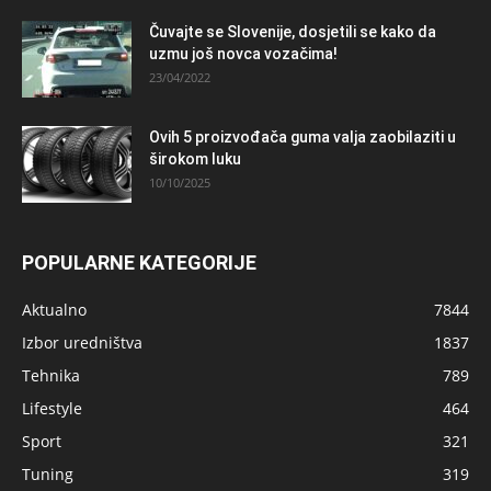
Čuvajte se Slovenije, dosjetili se kako da
uzmu još novca vozačima!
23/04/2022
Ovih 5 proizvođača guma valja zaobilaziti u
širokom luku
10/10/2025
POPULARNE KATEGORIJE
Aktualno
7844
Izbor uredništva
1837
Tehnika
789
Lifestyle
464
Sport
321
Tuning
319