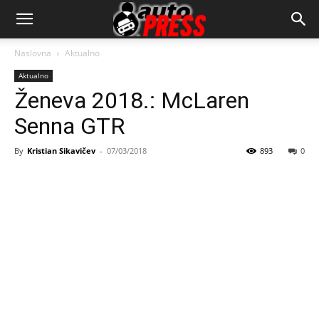
AutopressHR
Naslovna
Aktualno
Aktualno
Ženeva 2018.: McLaren
Senna GTR
By
Kristian Sikavičev
-
07/03/2018
893
0