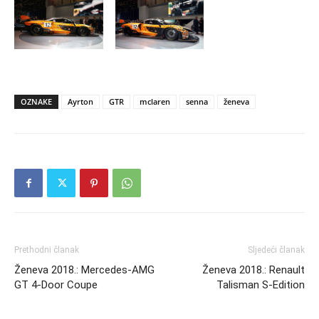
OZNAKE
Ayrton
GTR
mclaren
senna
ženeva
Prethodni članak
Sljedeći članak
Ženeva 2018.: Mercedes-AMG
Ženeva 2018.: Renault
GT 4-Door Coupe
Talisman S-Edition