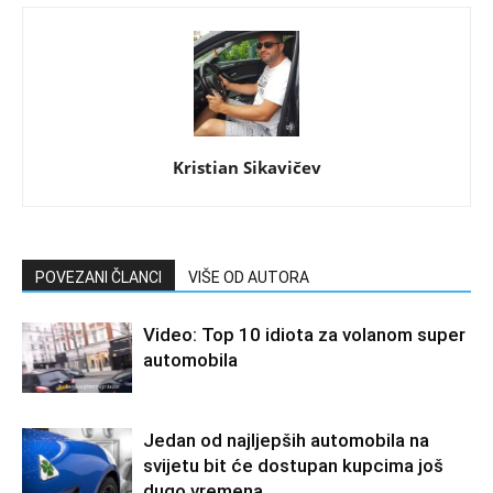
Kristian Sikavičev
POVEZANI ČLANCI
VIŠE OD AUTORA
Video: Top 10 idiota za volanom super
automobila
Jedan od najljepših automobila na
svijetu bit će dostupan kupcima još
dugo vremena