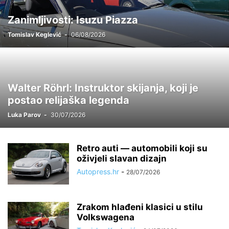
Zanimljivosti: Isuzu Piazza
Tomislav Keglević
-
06/08/2026
Walter Röhrl: Instruktor skijanja, koji je
postao relijaška legenda
Luka Parov
-
30/07/2026
Retro auti — automobili koji su
oživjeli slavan dizajn
Autopress.hr
-
28/07/2026
Zrakom hlađeni klasici u stilu
Volkswagena