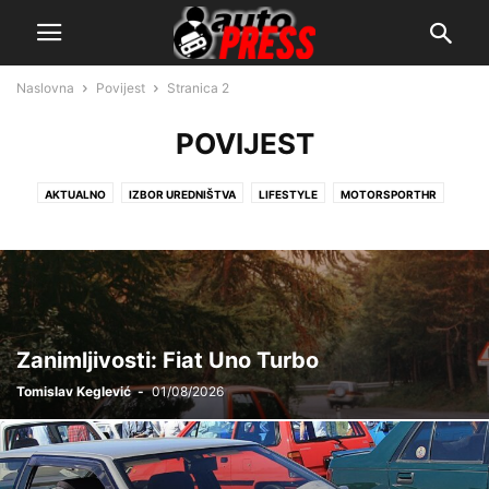
Naslovna
Povijest
Stranica 2
POVIJEST
AKTUALNO
IZBOR UREDNIŠTVA
LIFESTYLE
MOTORSPORTHR
POVIJEST
SERVIS
SPORT
TEHNIKA
TEST
TUNING
Zanimljivosti: Fiat Uno Turbo
Tomislav Keglević
-
01/08/2026