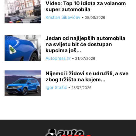
Video: Top 10 idiota za volanom
super automobila
Kristian Sikavičev
-
05/08/2026
Jedan od najljepših automobila
na svijetu bit će dostupan
kupcima još...
Autopress.hr
-
31/07/2026
Nijemci i židovi se udružili, a sve
zbog tržišta na kojem...
Igor Stažić
-
28/07/2026