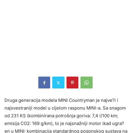
Druga generacija modela MINI Countryman je najve?i i
najsvestraniji model u cijelom rasponu MINI-a. Sa snagom
od 231 KS (kombinirana potrošnja goriva: 7,4 l/100 km;
emisija CO2: 169 g/km), to je najsnažniji motor ikad ugra?
en u MINI: kombinacija standardnog pogonskog sustava na