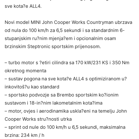
sve kota?e ALL4.
Novi model MINI John Cooper Works Countryman ubrzava
od nula do 100 km/h za 6,5 sekundi i sa standardnim 6-
stupanjskim ru?nim mjenja?em i opcionalnim osam
brzinskim Steptronic sportskim prijenosom.
– turbo motor s ?etiri cilindra sa 170 kW/231 KS i 350 Nm
okretnog momenta
– sustav pogona na sve kota?e ALL4 s optimiziranom u?
inkovitoš?u kao standard
– sportsko podvozje sa Brembo sportskim ko?ionim
sustavom i 18-in?nim lakometalnim kota?ima
– motor, ovjes i aerodinamika uskla?eni na temelju John
Cooper Works stru?nosti utrka
– sprint od nule do 100 km/h u 6,5 sekundi, maksimalna
brzina: 234 km / h