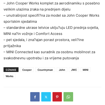
– John Cooper Works komplet za aerodinamiku s posebno
velikim ulazima zraka na prednjem dijelu
– unutrašnjost specifi?na za model sa John Cooper Works
sportskim sjedalima
– standardne ukrase letvice uklju?uju LED prednja svjetla,
MINI na?in vožnje i Comfort Access
– pet sjedala, i zna?ajan porast prostora, veli?ine
prtljažnika
– MINI Connected kao suradnik za osobnu mobilnost za
svakodnevnu upotrebu i za vrijeme putovanja
OZNAKE
Cooper
Countryman
John
JWC
MINI
Works