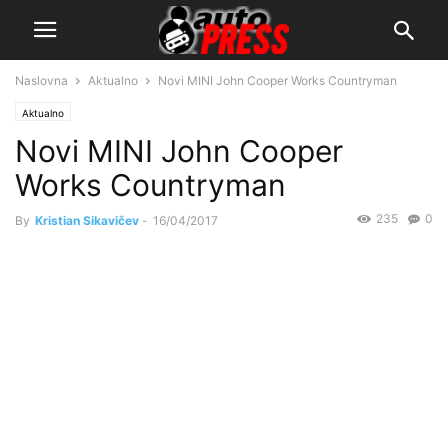
Naslovna
Aktualno
Novi MINI John Cooper Works Countryman
Aktualno
Novi MINI John Cooper
Works Countryman
235
0
By
Kristian Sikavičev
-
16/04/2017