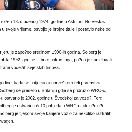
?, ro?en 18. studenog 1974. godine u Askimu, Norveška.
 u svoje vrijeme, osvojio je brojne titule i postavio neke od
karijeru je zapo?eo sredinom 1990-ih godina. Solberg je
obila 1992. godine. Ubrzo nakon toga, po?eo je sudjelovati
 strane vode?ih svjetskih timova.
. godine, kada se natjecao u norveškom reli prvenstvu.
olberg se preselio u Britaniju gdje se pridružio WRC-u,
u ostvario je 2002. godine u Švedskoj za voze?i Ford
berg je ostvario još 10 pobjeda u WRC-u, uklju?uju?i
berg je tijekom svoje karijere vozio za nekoliko razli?itih
kswagen.