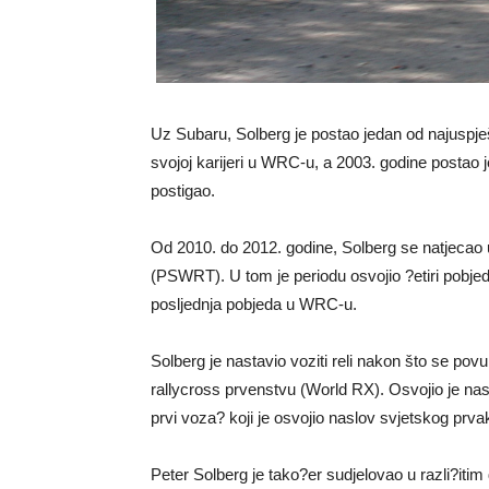
Uz Subaru, Solberg je postao jedan od najuspje
svojoj karijeri u WRC-u, a 2003. godine postao je
postigao.
Od 2010. do 2012. godine, Solberg se natjecao
(PSWRT). U tom je periodu osvojio ?etiri pobjede
posljednja pobjeda u WRC-u.
Solberg je nastavio voziti reli nakon što se p
rallycross prvenstvu (World RX). Osvojio je nas
prvi voza? koji je osvojio naslov svjetskog prva
Peter Solberg je tako?er sudjelovao u razli?itim 