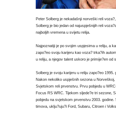
Peter Solberg je nekadašnji norveški reli voza
Solberg je bio jedan od najuspješnijih reli voza?a
najboljih vremena u svijetu relija.
Najpoznatiji je po svojim uspjesima u reliju, a 
zapo?eo svoju karijeru kao voza? trka?ih autom
u reliju, a njegov talent uskoro je primije?en od
Solberg je svoju karijeru u reliju zapo?eo 1995
Nakon nekoliko uspješnih sezona u Norveškoj, S
Svjetskom reli prvenstvu. Prvu pobjedu u WRC-
Focus RS WRC. Tijekom sljede?e tri sezone, Sol
pobjedu na svjetskom prvenstvu 2003. godine. Sol
timova, uklju?uju?i Ford, Subaru, Citroen i Vol