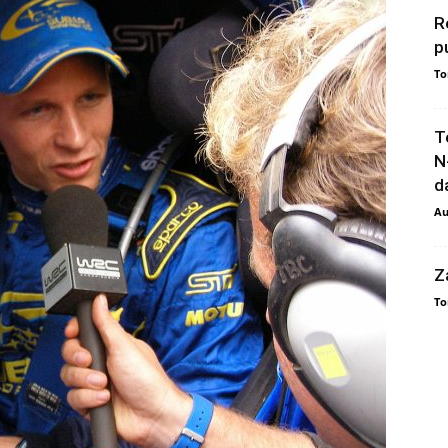
R
p
To
T
N
da
Au
Z
To