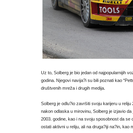
Uz to, Solberg je bio jedan od najpopularnijih vo
godina. Njegovi navija?i su bili poznati kao “Pet
društvenih mreža i drugih medija.
Solberg je odlu?io završiti svoju karijeru u reli
nakon odlaska u mirovinu, Solberg je izjavio da
2003. godine, kao i na svoju sposobnost da se 
ostati aktivni u reliju, ali na druga?iji na?in, ka