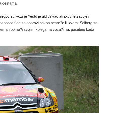
na cestama.
 njegov stil vožnje ?esto je uklju?ivao atraktivne zavoje i
posobnosti da se oporavi nakon nesre?e ili kvara. Solberg se
o spreman pomo?i svojim kolegama voza?ima, posebno kada