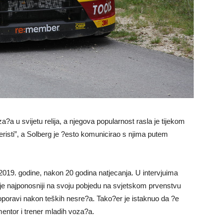
za?a u svijetu relija, a njegova popularnost rasla je tijekom
teristi”, a Solberg je ?esto komunicirao s njima putem
ju 2019. godine, nakon 20 godina natjecanja. U intervjuima
 je najponosniji na svoju pobjedu na svjetskom prvenstvu
oporavi nakon teških nesre?a. Tako?er je istaknuo da ?e
o mentor i trener mladih voza?a.