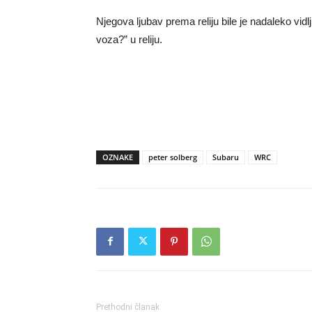
Njegova ljubav prema reliju bile je nadaleko vidl
voza?” u reliju.
OZNAKE
peter solberg
Subaru
WRC
Prethodni članak