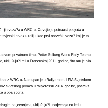
šnijih voza?a u WRC-u. Osvojio je petnaest pobjeda u
 svjetski prvak u reliju, kao prvi norveški voza? koji je to
 u svom privatnom timu, Petter Solberg World Rally Teamu
, uklju?uju?i reli u Francuskoj 2011. godine, što mu je bila
ovukao iz WRC-a. Nastupao je u Rallycrossu i FIA Svjetskom
lov svjetskog prvaka u rallycrossu 2014. godine, postavši
ka u oba sporta.
drugim natjecanjima, uklju?uju?i i natjecanja na ledu,