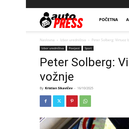
AutopressHR
POČETNA
A
Naslovna
Izbor uredništva
Peter Solberg: Virtuoz b
Izbor uredništva
Povijest
Sport
Peter Solberg: Vi
vožnje
By
Kristian Sikavičev
-
16/10/2025