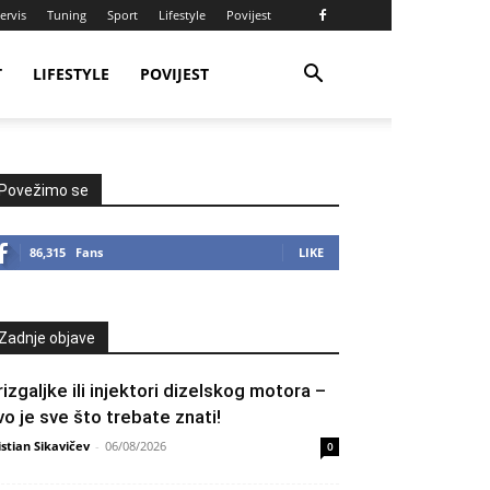
ervis
Tuning
Sport
Lifestyle
Povijest
T
LIFESTYLE
POVIJEST
Povežimo se
86,315
Fans
LIKE
Zadnje objave
rizgaljke ili injektori dizelskog motora –
vo je sve što trebate znati!
istian Sikavičev
-
06/08/2026
0