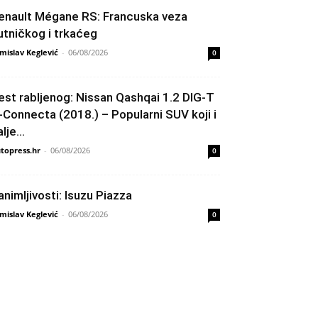
enault Mégane RS: Francuska veza
utničkog i trkaćeg
mislav Keglević
-
06/08/2026
0
est rabljenog: Nissan Qashqai 1.2 DIG-T
-Connecta (2018.) – Popularni SUV koji i
lje...
topress.hr
-
06/08/2026
0
animljivosti: Isuzu Piazza
mislav Keglević
-
06/08/2026
0