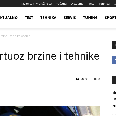
Prijavite se / Pridružite se
Početna
Aktualno
Test
Tehnika
S
KTUALNO
TEST
TEHNIKA
SERVIS
TUNING
SPOR
rzine i tehnike vožnje
rtuoz brzine i tehnike
20339
0
B
o
Kr