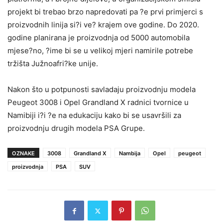
projekt bi trebao brzo napredovati pa ?e prvi primjerci s
proizvodnih linija si?i ve? krajem ove godine. Do 2020.
godine planirana je proizvodnja od 5000 automobila
mjese?no, ?ime bi se u velikoj mjeri namirile potrebe
tržišta Južnoafri?ke unije.
Nakon što u potpunosti savladaju proizvodnju modela
Peugeot 3008 i Opel Grandland X radnici tvornice u
Namibiji i?i ?e na edukaciju kako bi se usavršili za
proizvodnju drugih modela PSA Grupe.
OZNAKE
3008
Grandland X
Nambija
Opel
peugeot
proizvodnja
PSA
SUV