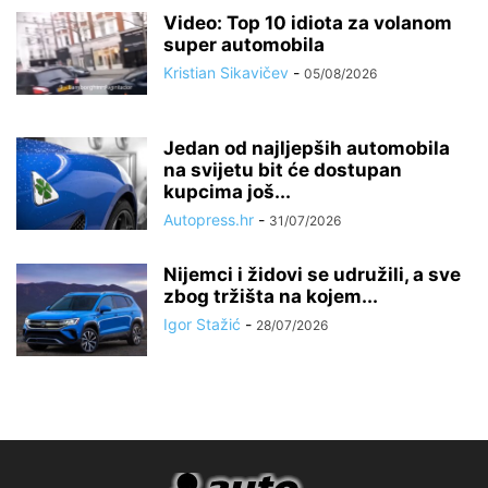
Video: Top 10 idiota za volanom
super automobila
Kristian Sikavičev
-
05/08/2026
Jedan od najljepših automobila
na svijetu bit će dostupan
kupcima još...
Autopress.hr
-
31/07/2026
Nijemci i židovi se udružili, a sve
zbog tržišta na kojem...
Igor Stažić
-
28/07/2026