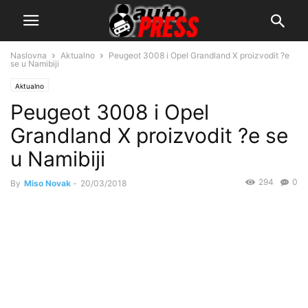
Naslovna
Aktualno
Peugeot 3008 i Opel Grandland X proizvodit ?e
se u Namibiji
Aktualno
Peugeot 3008 i Opel
Grandland X proizvodit ?e se
u Namibiji
294
0
By
Miso Novak
-
20/03/2018