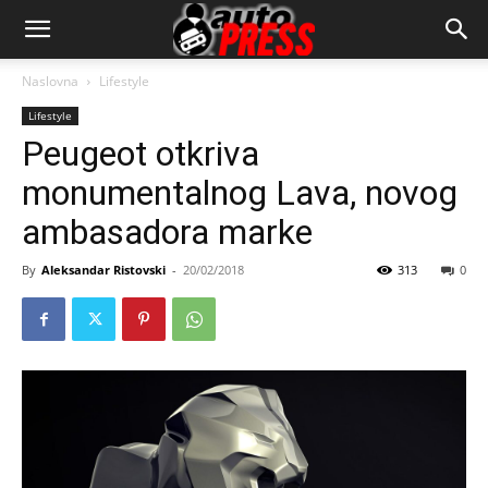
AutopressHR
Naslovna
Lifestyle
Lifestyle
Peugeot otkriva
monumentalnog Lava, novog
ambasadora marke
By
Aleksandar Ristovski
-
20/02/2018
313
0