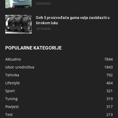
23/04/2022
Ovih 5 proizvođača guma valja zaobilaziti u
širokom luku
10/10/2025
POPULARNE KATEGORIJE
Aktualno
7844
Izbor uredništva
1843
Tehnika
792
Lifestyle
464
Sport
321
Tuning
319
Povijest
317
Test
213