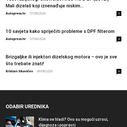
Mali dizelaš koji iznenađuje niskim...
Autopress.hr
-
07/08/2026
0
10 savjeta kako spriječiti probleme s DPF filterom
Autopress.hr
-
07/08/2026
0
Brizgaljke ili injektori dizelskog motora – ovo je sve
što trebate znati!
Kristian Sikavičev
-
06/08/2026
0
ODABIR UREDNIKA
Klima ne hladi? Ovo su mogući uzroci,
dijagnoza i popravci