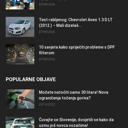
07/08/2026
Test rabljenog: Chevrolet Aveo 1.3 D LT
(2012.) – Mali dizelaš...
07/08/2026
10 savjeta kako spriječiti probleme s DPF
filterom
07/08/2026
POPULARNE OBJAVE
Možete natočiti samo 30 litara! Nova
ograničenja točenja goriva?
23/10/2022
Čuvajte se Slovenije, dosjetili se kako da
uzmu još novca vozačima!