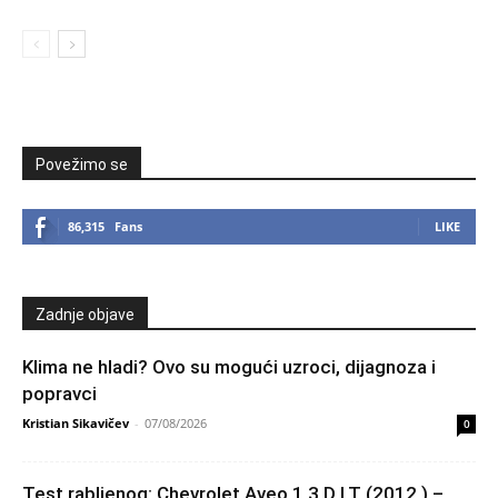
Povežimo se
86,315
Fans
LIKE
Zadnje objave
Klima ne hladi? Ovo su mogući uzroci, dijagnoza i
popravci
Kristian Sikavičev
-
07/08/2026
0
Test rabljenog: Chevrolet Aveo 1.3 D LT (2012.) –