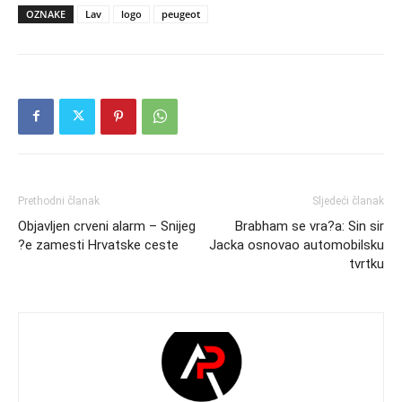
OZNAKE
Lav
logo
peugeot
Prethodni članak
Sljedeći članak
Objavljen crveni alarm – Snijeg
Brabham se vra?a: Sin sir
?e zamesti Hrvatske ceste
Jacka osnovao automobilsku
tvrtku